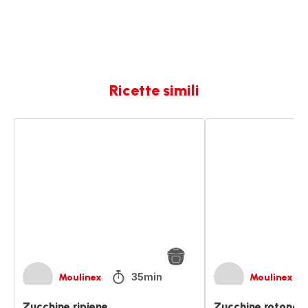
Ricette simili
Zucchine
Zucchine
ripiene
rotonde
ripiene
35min
Moulinex
Moulinex
Zucchine ripiene
Zucchine rotonde 