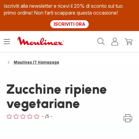
Iscriviti alla newsletter e ricevi il 20% di sconto sul tuo
primo ordine! Non farti scappare questa occasione!
ISCRIVITI ORA
Homepage
Apri
Il
Il
Moulinex
il
mio
mio
menù
account
carrel
Moulinex IT Homepage
Zucchine ripiene
vegetariane
-
/5
-
ratings.0