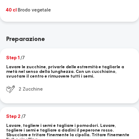
40 cl
Brodo vegetale
Preparazione
Step 1
/7
Lavare le zucchine, privarle delle estremità e tagliarle a
metà nel senso della lunghezza. Con un cucchiaino,
svuotare il centro e rimuovere tutti i semi.
2 Zucchine
Step 2
/7
Lavare, togliere i semi e tagliare i pomodori. Lavare,
togliere i semi e tagliare a dadini il peperone rosso.
Sbucciare e tritare finemente la cipolla. Tritare finemente