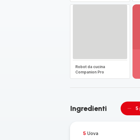
Vi
pi
de
Robot da cucina
-
Companion Pro
Sc
la
g
co
-
Ingredienti
5
Rimu
un
pers
5
Uova