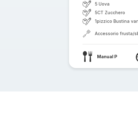
5 Uova
5CT Zucchero
1pizzico Bustina van
Accessorio frusta/sb
Manual P