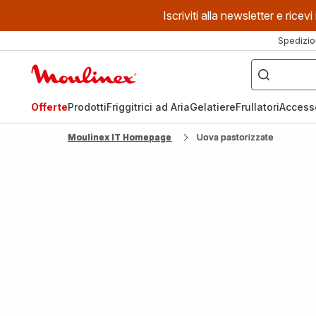
Iscriviti alla newsletter e ric
Spedizio
Cosa
stai
Homepage
cercando?
Moulinex
Offerte
Prodotti
Friggitrici ad Aria
Gelatiere
Frullatori
Access
Moulinex IT Homepage
Uova pastorizzate