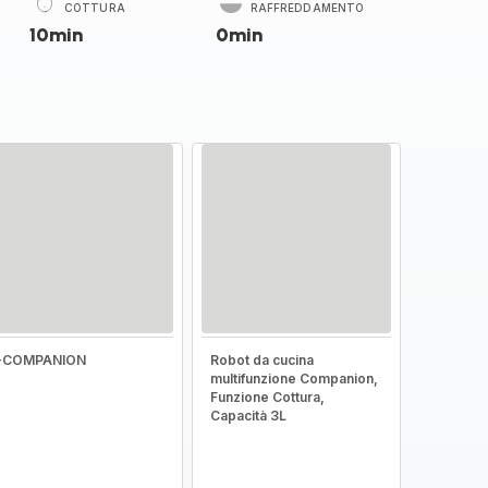
COTTURA
RAFFREDDAMENTO
10min
0min
I-COMPANION
Robot da cucina
multifunzione Companion,
Funzione Cottura,
Capacità 3L