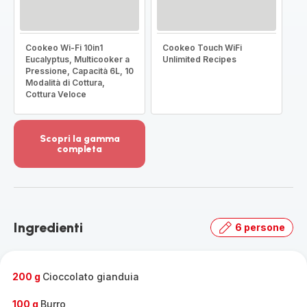
Cookeo Wi-Fi 10in1
Cookeo Touch WiFi
Eucalyptus, Multicooker a
Unlimited Recipes
Pressione, Capacità 6L, 10
Modalità di Cottura,
Cottura Veloce
Scopri la gamma
completa
Visualizza
più
dettagli
-
Scopri
Ingredienti
6 persone
la
gamma
completa
-
200 g
Cioccolato gianduia
100 g
Burro