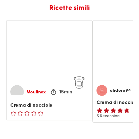
Ricette simili
Crema
Crema
di
di
nocciole
nocciole
alidoro94
15min
Moulinex
Crema di nocciole
Crema di nocciole
ratings.4.6
5 Recensioni
ratings.0