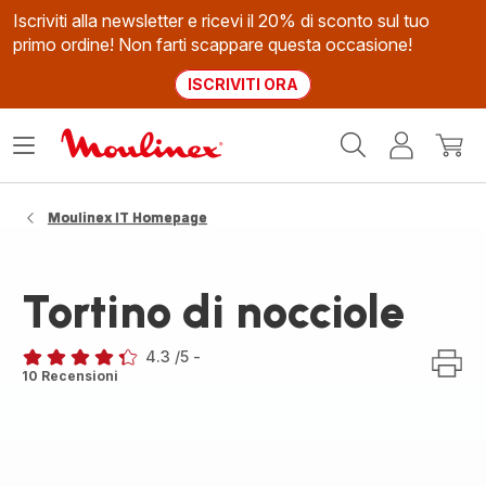
Iscriviti alla newsletter e ricevi il 20% di sconto sul tuo
primo ordine! Non farti scappare questa occasione!
ISCRIVITI ORA
Homepage
Apri
Il
Il
Moulinex
il
mio
mio
menù
account
carrel
Moulinex IT Homepage
Tortino di nocciole
4.3
/5
-
ratings.4.3
10 Recensioni