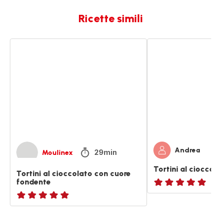
Ricette simili
Tortini
Tortini
al
al
cioccolato
cioccolato
con
cuore
fondente
Andrea
29min
Moulinex
Tortini al cioccol
Tortini al cioccolato con cuore
fondente
ratings.NaN
ratings.NaN