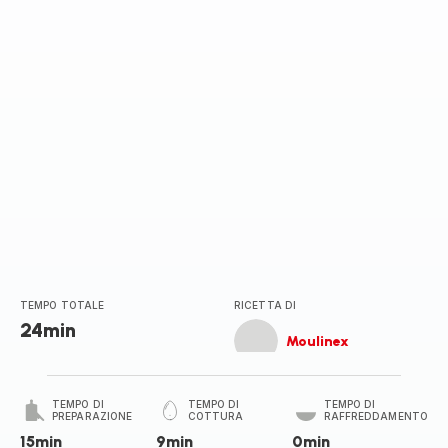
stelle
(media)
TEMPO TOTALE
RICETTA DI
24min
Moulinex
TEMPO DI
TEMPO DI
TEMPO DI
PREPARAZIONE
COTTURA
RAFFREDDAMENTO
15min
9min
0min