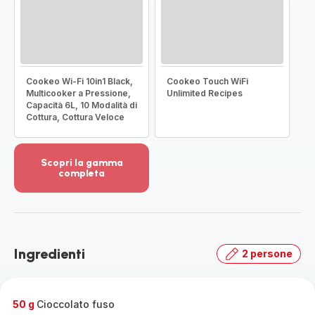
Cookeo Wi-Fi 10in1 Black,
Cookeo Touch WiFi
Multicooker a Pressione,
Unlimited Recipes
Capacità 6L, 10 Modalità di
Cottura, Cottura Veloce
Scopri la gamma
completa
Visualizza
più
dettagli
-
Scopri
Ingredienti
2 persone
la
gamma
completa
-
50 g
Cioccolato fuso