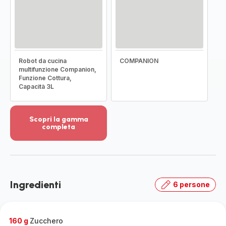
Robot da cucina
COMPANION
multifunzione Companion,
Funzione Cottura,
Capacità 3L
Scopri la gamma
completa
Visualizza
più
dettagli
-
Scopri
Ingredienti
6 persone
la
gamma
completa
-
160 g
Zucchero