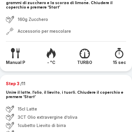
grammi di zucchero e la scorza di limone. Chiudere il
coperchio e premere ‘Start’
160g Zucchero
Accessorio per mescolare
Manual P
- °C
TURBO
15 sec
Step 3
/11
Unire il latte, l’olio, il lievito, i tuorli. Chiudere il coperchio e
premere ‘Start’
15cl Latte
3CT Olio extravergine d’oliva
1cubetto Lievito di birra