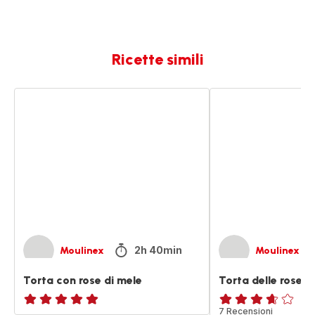
Ricette simili
Torta
Torta
con
delle
rose
rose
di
al
mele
cioccolato
2h 40min
Moulinex
Moulinex
Torta con rose di mele
Torta delle rose a
ratings.NaN
ratings.3.6
7 Recensioni