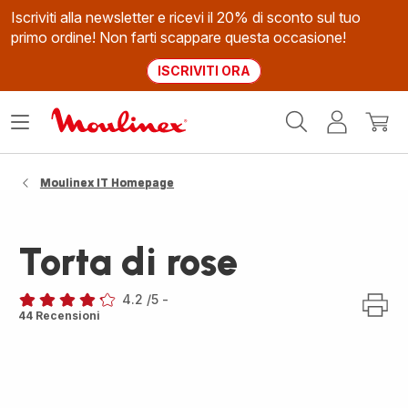
Iscriviti alla newsletter e ricevi il 20% di sconto sul tuo
primo ordine! Non farti scappare questa occasione!
ISCRIVITI ORA
Homepage
Apri
Il
Il
Moulinex
il
mio
mio
menù
account
carrel
Moulinex IT Homepage
Torta di rose
4.2
/5
-
ratings.4.2
44 Recensioni