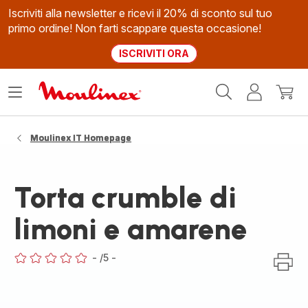
Iscriviti alla newsletter e ricevi il 20% di sconto sul tuo
primo ordine! Non farti scappare questa occasione!
ISCRIVITI ORA
Homepage
Apri
Il
Il
Moulinex
il
mio
mio
menù
account
carrel
Moulinex IT Homepage
Torta crumble di
limoni e amarene
-
/5
-
ratings.0