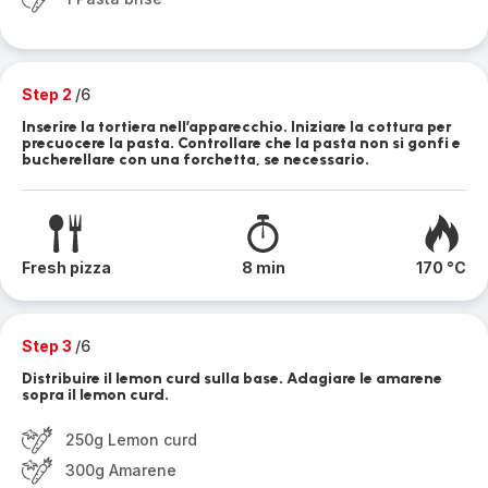
Step 2
/6
Inserire la tortiera nell’apparecchio. Iniziare la cottura per
precuocere la pasta. Controllare che la pasta non si gonfi e
bucherellare con una forchetta, se necessario.
Fresh pizza
8 min
170 °C
Step 3
/6
Distribuire il lemon curd sulla base. Adagiare le amarene
sopra il lemon curd.
250g Lemon curd
300g Amarene