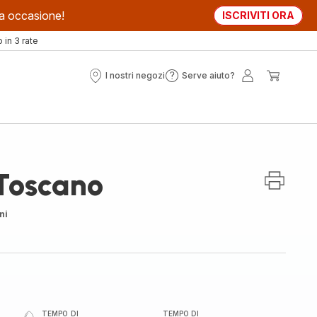
sta occasione!
ISCRIVITI ORA
in 3 rate
I nostri negozi
Serve aiuto?
I
Serve
Il
Il
nostri
aiuto?
mio
mio
negozi
account
carrell
 Toscano
ni
TEMPO DI
TEMPO DI