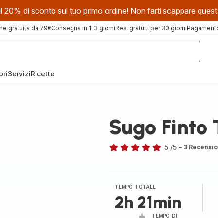
evi il 20% di sconto sul tuo primo ordine! Non farti scappare que
ne gratuita da 79€
Consegna in 1-3 giorni
Resi gratuiti per 30 giorni
Pagamento 
ori
Servizi
Ricette
Sugo Finto
5
/5
-
3 Recensio
Recensione
di
cinque
stelle
TEMPO TOTALE
(media)
2h 21min
TEMPO DI