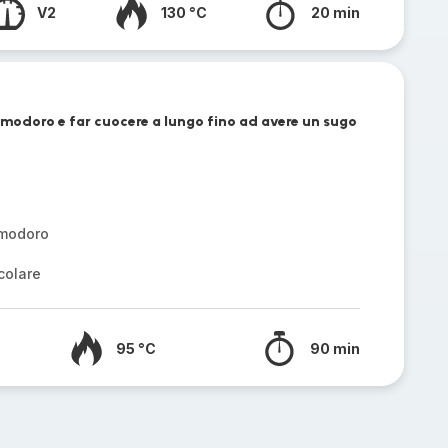
V2
130 °C
20 min
modoro e far cuocere a lungo fino ad avere un sugo
omodoro
colare
95 °C
90 min