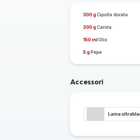
pers
300 g
Cipolla dorata
200 g
Carota
150 ml
Olio
5 g
Pepe
Accessori
Lama ultrabla