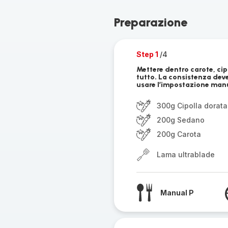
Preparazione
Step 1
/4
Mettere dentro carote, cipo
tutto. La consistenza deve
usare l’impostazione manu
300g Cipolla dorata
200g Sedano
200g Carota
Lama ultrablade
Manual P