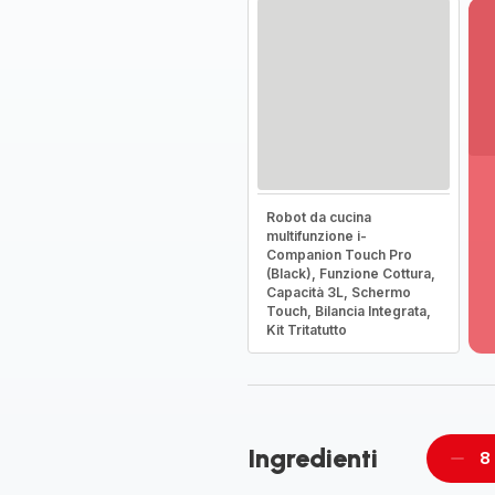
Vi
Robot da cucina
pi
multifunzione i-
de
Companion Touch Pro
-
(Black), Funzione Cottura,
Capacità 3L, Schermo
Sc
Touch, Bilancia Integrata,
la
Kit Tritatutto
g
co
-
Ingredienti
8
Rimu
un