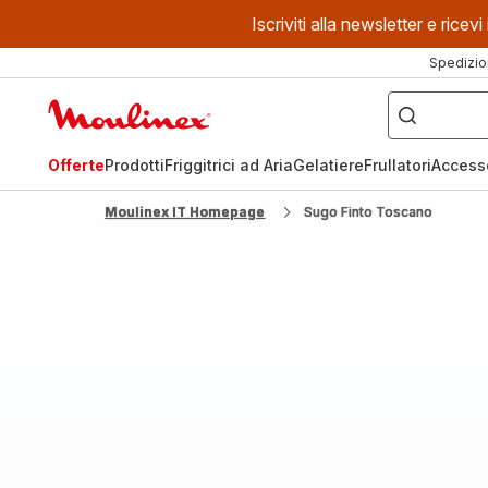
Iscriviti alla newsletter e ric
Spedizio
Cosa
stai
Homepage
cercando?
Moulinex
Offerte
Prodotti
Friggitrici ad Aria
Gelatiere
Frullatori
Access
Moulinex IT Homepage
Sugo Finto Toscano