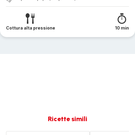
Cottura alta pressione
10 min
Ricette simili
Straccetti
Spezzatino