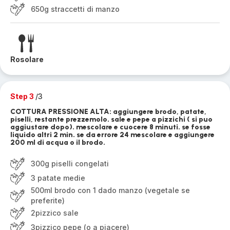
650g straccetti di manzo
Rosolare
Step 3
/3
COTTURA PRESSIONE ALTA: aggiungere brodo, patate,
piselli, restante prezzemolo. sale e pepe a pizzichi ( si puo
aggiustare dopo). mescolare e cuocere 8 minuti. se fosse
liquido altri 2 min. se da errore 24 mescolare e aggiungere
200 ml di acqua o il brodo.
300g piselli congelati
3 patate medie
500ml brodo con 1 dado manzo (vegetale se
preferite)
2pizzico sale
3pizzico pepe (o a piacere)