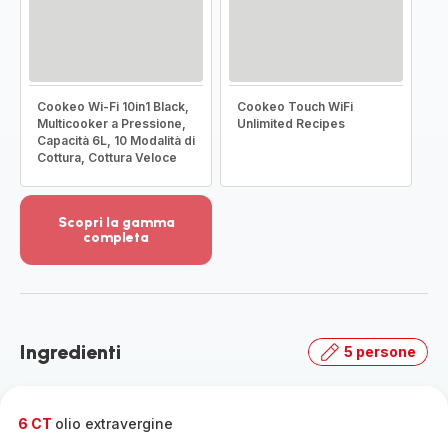
Cookeo Wi-Fi 10in1 Black,
Cookeo Touch WiFi
Multicooker a Pressione,
Unlimited Recipes
Capacità 6L, 10 Modalità di
Cottura, Cottura Veloce
Scopri la gamma
completa
Visualizza
più
dettagli
-
Scopri
Ingredienti
5 persone
la
gamma
completa
-
6 CT
olio extravergine