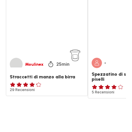
di
di
manzo
suino
alla
con
birra
patate
e
piselli
-
25min
Moulinex
Spezzatino di sui
Straccetti di manzo alla birra
piselli
ratings.4.2
29 Recensioni
Recensione
5 Recensioni
di
quattro
stelle
(media)