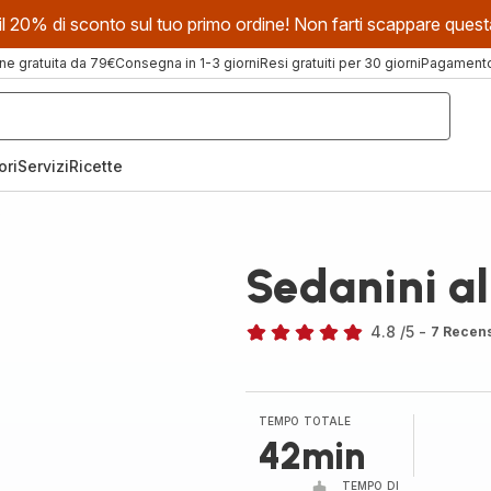
evi il 20% di sconto sul tuo primo ordine! Non farti scappare que
ne gratuita da 79€
Consegna in 1-3 giorni
Resi gratuiti per 30 giorni
Pagamento 
ori
Servizi
Ricette
o
Sedanini al
4.8
/5
-
7 Recens
ratings.4.8
TEMPO TOTALE
42min
TEMPO DI