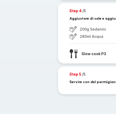
Step 4
/5
Aggiustare di sale e aggi
200g Sedanini
280ml Acqua
Slow cook P3
Step 5
/5
Servire con del parmigian