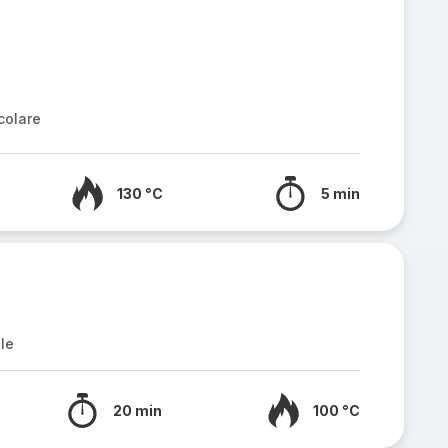
colare
130 °C
5 min
le
20 min
100 °C