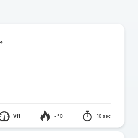
le
o
V11
- °C
10 sec