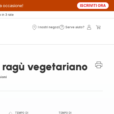
sta occasione!
ISCRIVITI ORA
in 3 rate
I nostri negozi
Serve aiuto?
I
Serve
Il
Il
nostri
aiuto?
mio
mio
negozi
account
carrell
 ragù vegetariano
ioni
TEMPO DI
TEMPO DI