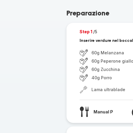
Preparazione
Step 1
/5
Inserire verdure nel bocca
60g Melanzana
60g Peperone giall
60g Zucchina
40g Porro
Lama ultrablade
Manual P