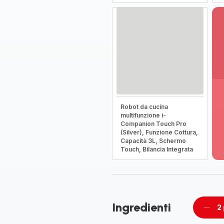
Vi
Robot da cucina
pi
multifunzione i-
de
Companion Touch Pro
-
(Silver), Funzione Cottura,
Sc
Capacità 3L, Schermo
la
Touch, Bilancia Integrata
g
co
-
Ingredienti
2
Rimu
un