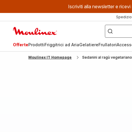
Iscriviti alla newsletter e ric
Spedizio
Cosa
stai
Homepage
cercando?
Moulinex
Offerte
Prodotti
Friggitrici ad Aria
Gelatiere
Frullatori
Access
Moulinex IT Homepage
Sedanini al ragù vegetarian