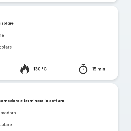
isolare
ne
colare
130 °C
15 min
pomodoro e terminare la cottura
pomodoro
colare