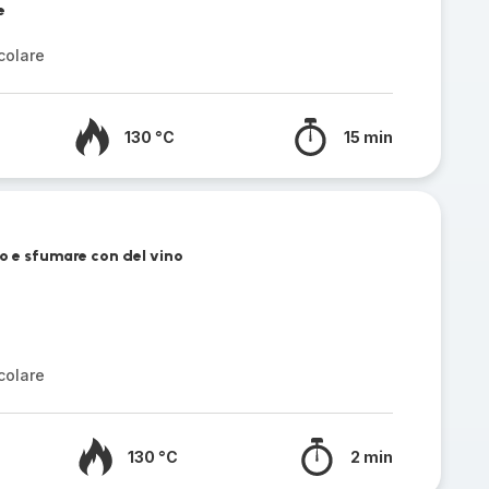
e
colare
130 °C
15 min
do e sfumare con del vino
colare
130 °C
2 min