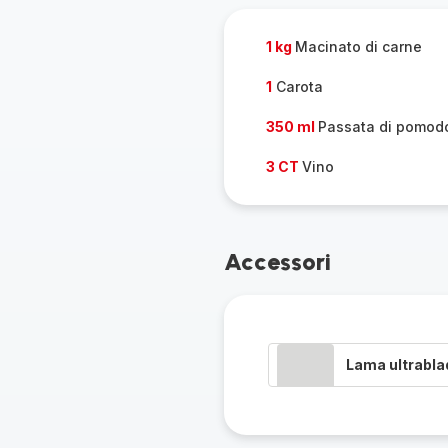
pers
1 kg
Macinato di carne
1
Carota
350 ml
Passata di pomod
3 CT
Vino
Accessori
Lama ultrabla