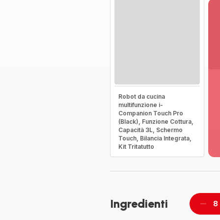
Vi
Robot da cucina
pi
multifunzione i-
de
Companion Touch Pro
-
(Black), Funzione Cottura,
Capacità 3L, Schermo
Sc
Touch, Bilancia Integrata,
la
Kit Tritatutto
g
co
-
Ingredienti
8
Rimu
un