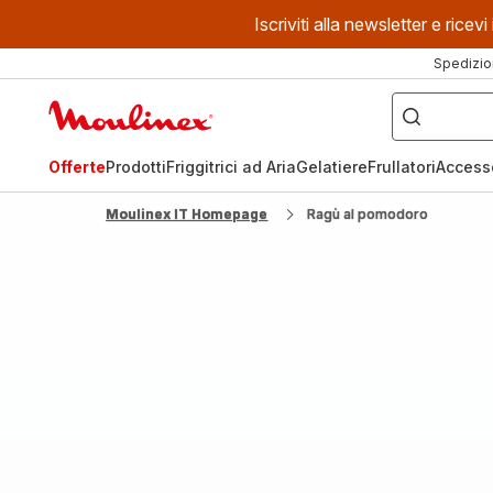
Iscriviti alla newsletter e ric
Spedizio
Cosa
stai
Homepage
cercando?
Moulinex
Offerte
Prodotti
Friggitrici ad Aria
Gelatiere
Frullatori
Access
Moulinex IT Homepage
Ragù al pomodoro