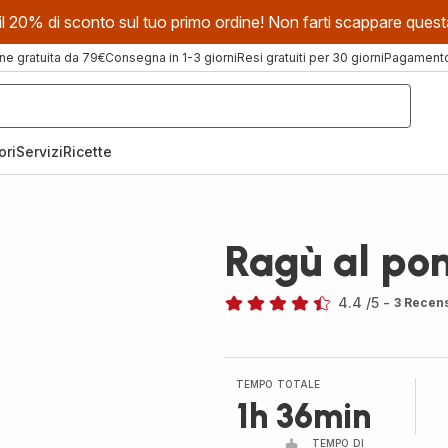
evi il 20% di sconto sul tuo primo ordine! Non farti scappare que
ne gratuita da 79€
Consegna in 1-3 giorni
Resi gratuiti per 30 giorni
Pagamento 
ori
Servizi
Ricette
Ragù al po
4.4
/5
-
3 Recens
ratings.4.4
TEMPO TOTALE
1h 36min
TEMPO DI