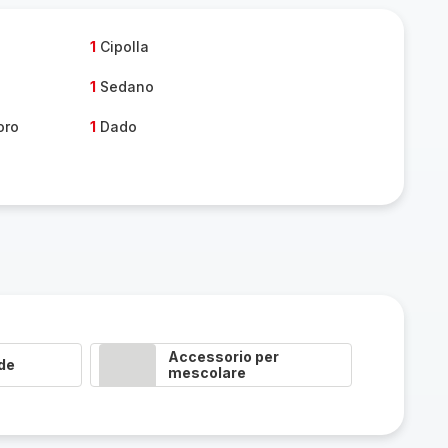
one
persone
1
Cipolla
1
Sedano
oro
1
Dado
Accessorio per
de
mescolare