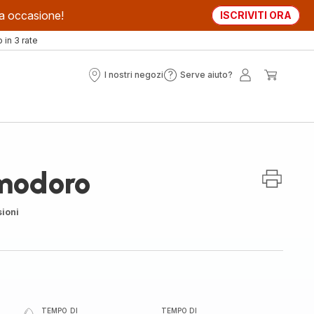
sta occasione!
ISCRIVITI ORA
in 3 rate
I nostri negozi
Serve aiuto?
I
Serve
Il
Il
nostri
aiuto?
mio
mio
negozi
account
carrell
modoro
ioni
TEMPO DI
TEMPO DI