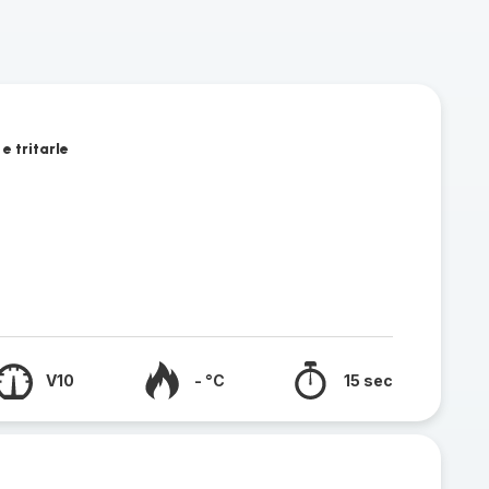
e tritarle
V10
- °C
15 sec