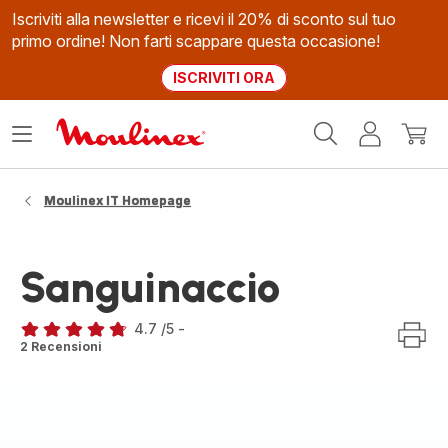
Iscriviti alla newsletter e ricevi il 20% di sconto sul tuo
primo ordine! Non farti scappare questa occasione!
ISCRIVITI ORA
Homepage
Apri
Il
Il
Moulinex
il
mio
mio
menù
account
carrel
Moulinex IT Homepage
Sanguinaccio
4.7
/5
-
ratings.4.7
2 Recensioni