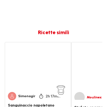
Ricette simili
Sanguinaccio
Stufato
napoletano
spagnolo
con
chorizo
2h 17min
Simonagir
Moulinex
Sanguinaccio napoletano