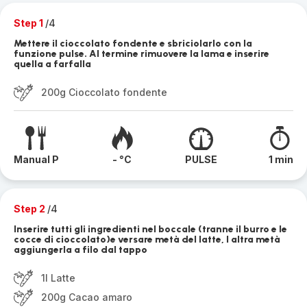
Step 1
/4
Mettere il cioccolato fondente e sbriciolarlo con la
funzione pulse. Al termine rimuovere la lama e inserire
quella a farfalla
200g Cioccolato fondente
Manual P
- °C
PULSE
1 min
Step 2
/4
Inserire tutti gli ingredienti nel boccale (tranne il burro e le
cocce di cioccolato)e versare metà del latte, l altra metà
aggiungerla a filo dal tappo
1l Latte
200g Cacao amaro