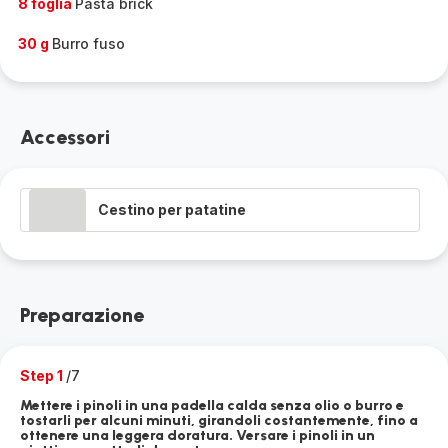
8 foglia
Pasta brick
30 g
Burro fuso
Accessori
Cestino per patatine
Preparazione
Step 1
/7
Mettere i pinoli in una padella calda senza olio o burro e
tostarli per alcuni minuti, girandoli costantemente, fino a
ottenere una leggera doratura. Versare i pinoli in un