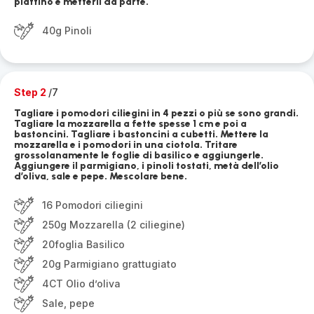
piattino e metterli da parte.
40g Pinoli
Step 2
/7
Tagliare i pomodori ciliegini in 4 pezzi o più se sono grandi.
Tagliare la mozzarella a fette spesse 1 cm e poi a
bastoncini. Tagliare i bastoncini a cubetti. Mettere la
mozzarella e i pomodori in una ciotola. Tritare
grossolanamente le foglie di basilico e aggiungerle.
Aggiungere il parmigiano, i pinoli tostati, metà dell’olio
d’oliva, sale e pepe. Mescolare bene.
16 Pomodori ciliegini
250g Mozzarella (2 ciliegine)
20foglia Basilico
20g Parmigiano grattugiato
4CT Olio d’oliva
Sale, pepe