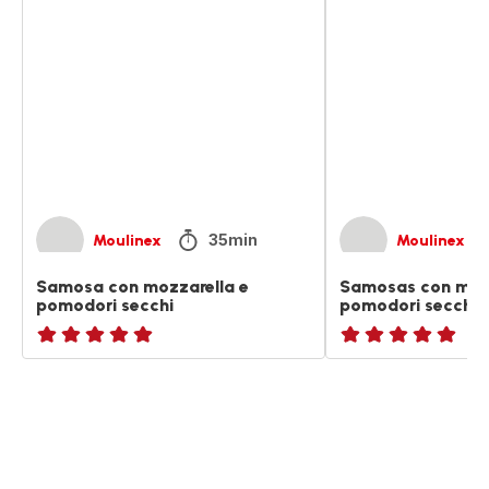
con
con
mozzarella
mozzarella
e
e
pomodori
pomodori
secchi
secchi
35min
Moulinex
Moulinex
Samosa con mozzarella e
Samosas con mozz
pomodori secchi
pomodori secchi
ratings.NaN
ratings.NaN