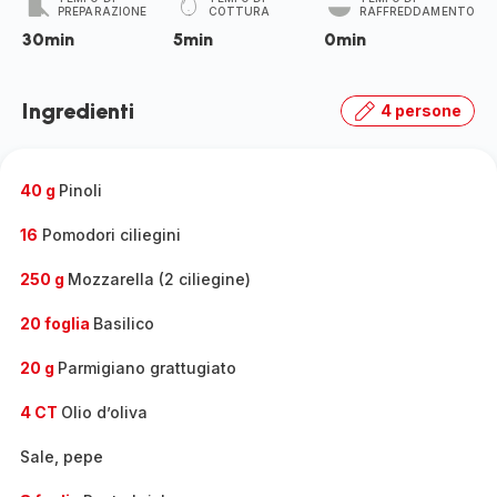
PREPARAZIONE
COTTURA
RAFFREDDAMENTO
30min
5min
0min
Ingredienti
4 persone
40 g
Pinoli
16
Pomodori ciliegini
250 g
Mozzarella (2 ciliegine)
20 foglia
Basilico
20 g
Parmigiano grattugiato
4 CT
Olio d’oliva
Sale, pepe