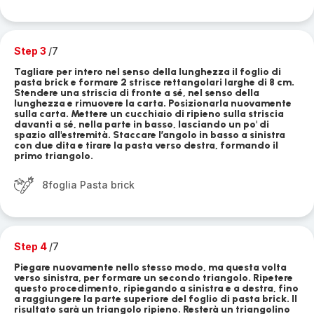
Step 3
/7
Tagliare per intero nel senso della lunghezza il foglio di
pasta brick e formare 2 strisce rettangolari larghe di 8 cm.
Stendere una striscia di fronte a sé, nel senso della
lunghezza e rimuovere la carta. Posizionarla nuovamente
sulla carta. Mettere un cucchiaio di ripieno sulla striscia
davanti a sé, nella parte in basso, lasciando un po' di
spazio all'estremità. Staccare l’angolo in basso a sinistra
con due dita e tirare la pasta verso destra, formando il
primo triangolo.
8foglia Pasta brick
Step 4
/7
Piegare nuovamente nello stesso modo, ma questa volta
verso sinistra, per formare un secondo triangolo. Ripetere
questo procedimento, ripiegando a sinistra e a destra, fino
a raggiungere la parte superiore del foglio di pasta brick. Il
risultato sarà un triangolo ripieno. Resterà un triangolino