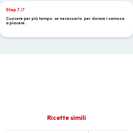
Step 7
/7
Cuocere per più tempo, se necessario, per dorare i samosa
a piacere.
Ricette simili
Samosa
Samosas