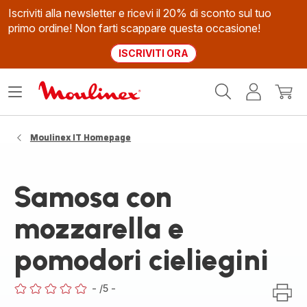
Iscriviti alla newsletter e ricevi il 20% di sconto sul tuo
primo ordine! Non farti scappare questa occasione!
ISCRIVITI ORA
Homepage
Apri
Il
Il
Moulinex
il
mio
mio
menù
account
carrel
Moulinex IT Homepage
Samosa con
mozzarella e
pomodori cieliegini
-
/5
-
ratings.0