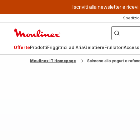
Iscriviti alla newsletter e ric
Spedizio
Cosa
stai
Homepage
cercando?
Moulinex
Offerte
Prodotti
Friggitrici ad Aria
Gelatiere
Frullatori
Access
Moulinex IT Homepage
Salmone allo yogurt e rafan