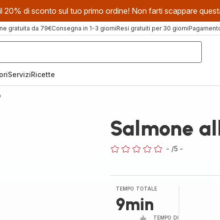
evi il 20% di sconto sul tuo primo ordine! Non farti scappare que
ne gratuita da 79€
Consegna in 1-3 giorni
Resi gratuiti per 30 giorni
Pagamento 
ori
Servizi
Ricette
o
Salmone all
-
/5
-
ratings.0
TEMPO TOTALE
9min
TEMPO DI