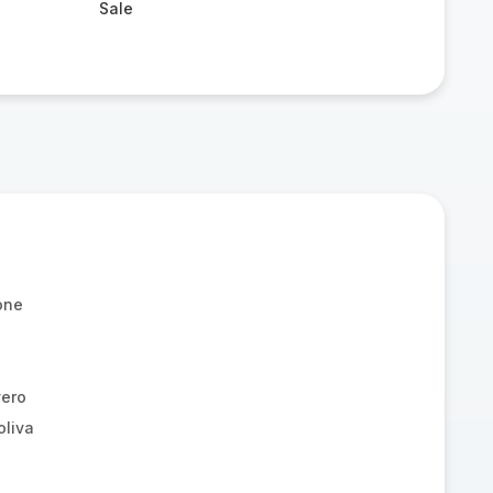
Sale
one
vero
oliva