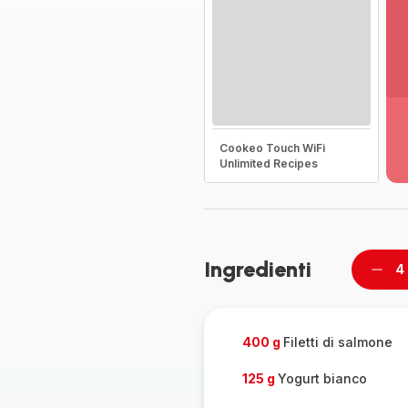
Vi
pi
de
Cookeo Touch WiFi
-
Unlimited Recipes
Sc
la
g
co
-
Ingredienti
4
Rimu
un
pers
400 g
Filetti di salmone
125 g
Yogurt bianco