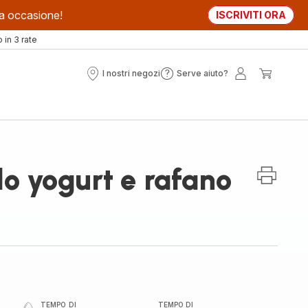
sta occasione!
ISCRIVITI ORA
in 3 rate
I nostri negozi
Serve aiuto?
I
Serve
Il
Il
nostri
aiuto?
mio
mio
negozi
account
carrell
o yogurt e rafano
TEMPO DI
TEMPO DI