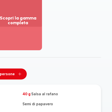
Scopri la gamma
completa
sualizza
ù
ttagli
opri
amma
mpleta
 persone
ovi
Aggiungi
un
one
persone
40 g
Salsa al rafano
Semi di papavero