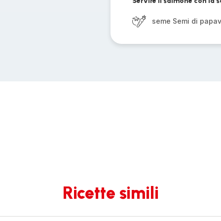
Servire il salmone con la 
seme Semi di papa
Ricette simili