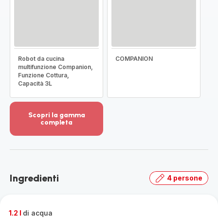
Robot da cucina
COMPANION
multifunzione Companion,
Funzione Cottura,
Capacità 3L
Scopri la gamma
completa
Visualizza
più
dettagli
-
Scopri
Ingredienti
4 persone
la
gamma
completa
-
1.2 l
di acqua