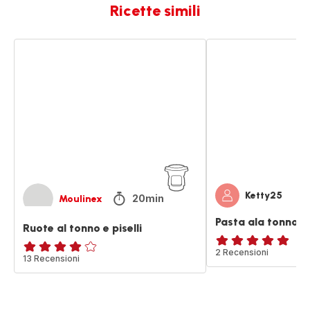
Ricette simili
Ruote
Pasta
al
ala
tonno
tonno
e
e
piselli
piselli
Ketty25
20min
Moulinex
Pasta ala tonno e p
Ruote al tonno e piselli
Recensione
2 Recensioni
Recensione
13 Recensioni
di
di
cinque
quattro
stelle
stelle
(media)