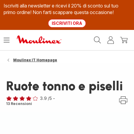
Iscriviti alla newsletter e ricevi il 20% di sconto sul tuo
primo ordine! Non farti scappare questa occasione!
ISCRIVITI ORA
Homepage
Apri
Il
Il
Moulinex
il
mio
mio
menù
account
carrel
Moulinex IT Homepage
Ruote tonno e piselli
3.9
/5
-
ratings.3.9
13 Recensioni