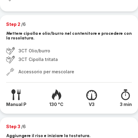
Step 2
/6
Mettere cipolla e olio/burro nel contenitore e procedere con
la rosolatura.
3CT Olio/burro
3CT Cipolla tritata
Accessorio per mescolare
Manual P
130 °C
V3
3 min
Step 3
/6
Aggiungere il riso e iniziare la tostatura.