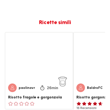
Ricette simili
Risotto
Risotto
fragole
gorgonzola
e
e
gorgonzola
pancetta
26min
paolinovr
BaldroFC
Risotto fragole e gorgonzola
Risotto gorgonzo
ratings.0
ratings.4.6
16 Recensioni