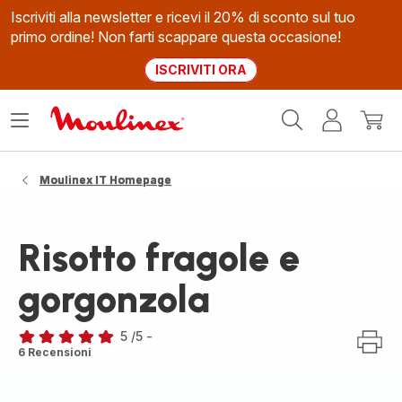
Iscriviti alla newsletter e ricevi il 20% di sconto sul tuo
primo ordine! Non farti scappare questa occasione!
ISCRIVITI ORA
Homepage
Apri
Il
Il
Moulinex
il
mio
mio
menù
account
carrel
Moulinex IT Homepage
Risotto fragole e
gorgonzola
5
/5
-
Recensione
6 Recensioni
di
cinque