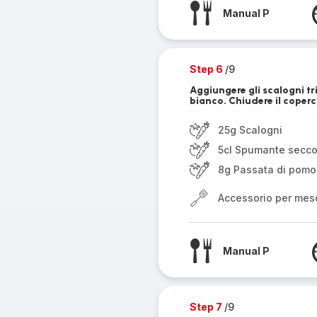
Manual P
Step 6
/9
Aggiungere gli scalogni tr
bianco. Chiudere il coperc
25g Scalogni
5cl Spumante secco
8g Passata di pomo
Accessorio per mes
Manual P
Step 7
/9