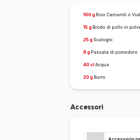
pers
160 g
Riso Carnaroli o Vi
15 g
Brodo di pollo in polv
25 g
Scalogni
8 g
Passata di pomodoro
40 cl
Acqua
20 g
Burro
Accessori
Accessorio p