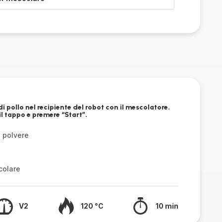
di pollo nel recipiente del robot con il mescolatore.
il tappo e premere “Start”.
n polvere
colare
V2
120 °C
10 min