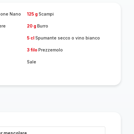
one
persone
alone Nano
125 g
Scampi
ere
20 g
Burro
5 cl
Spumante secco o vino bianco
3 filo
Prezzemolo
Sale
er mescolare