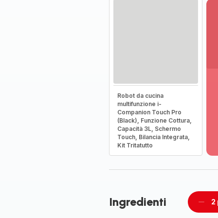
Vi
Robot da cucina
pi
multifunzione i-
de
Companion Touch Pro
-
(Black), Funzione Cottura,
Capacità 3L, Schermo
Sc
Touch, Bilancia Integrata,
la
Kit Tritatutto
g
co
-
Ingredienti
2
Rimu
un