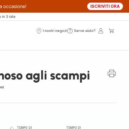
sta occasione!
ISCRIVITI ORA
in 3 rate
I nostri negozi
Serve aiuto?
I
Serve
Il
Il
nostri
aiuto?
mio
mio
negozi
account
carrell
moso agli scampi
oni
TEMPO DI
TEMPO DI