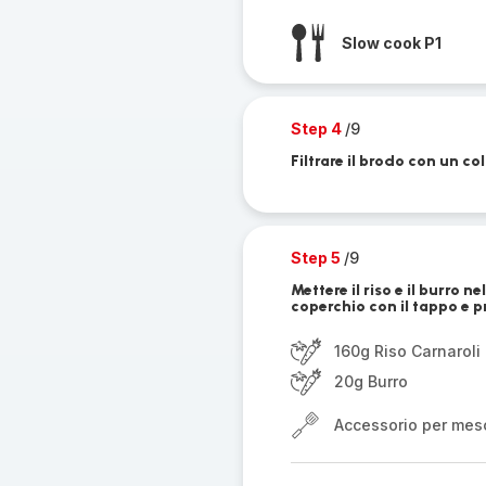
Slow cook P1
Step 4
/9
Filtrare il brodo con un co
Step 5
/9
Mettere il riso e il burro n
coperchio con il tappo e p
160g Riso Carnaroli
20g Burro
Accessorio per mes