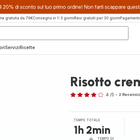
evi il 20% di sconto sul tuo primo ordine! Non farti scappare que
ne gratuita da 79€
Consegna in 1-3 giorni
Resi gratuiti per 30 giorni
Pagamento 
ori
Servizi
Ricette
i
Risotto cre
4
/5
-
2 Recensi
Recensione
di
quattro
stelle
TEMPO TOTALE
(media)
1h 2min
TEMPO DI