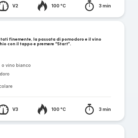
V2
100 °C
3 min
itati finemente, la passata di pomodoro e il vino
hio con il tappo e premere “Start”.
 o vino bianco
doro
colare
V3
100 °C
3 min