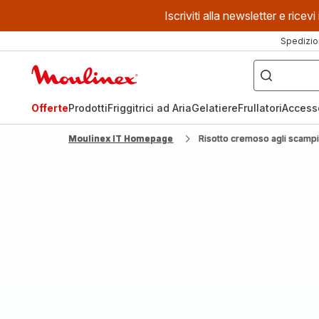
Iscriviti alla newsletter e ric
Spedizio
Cosa
stai
Homepage
cercando?
Moulinex
Offerte
Prodotti
Friggitrici ad Aria
Gelatiere
Frullatori
Access
Moulinex IT Homepage
Risotto cremoso agli scamp