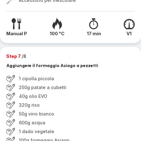
Accessorio per mescolare
Manual P
100 °C
17 min
V1
Step 7
/8
Aggiungere il formaggio Asiago a pezzetti
1 cipolla piccola
250g patate a cubetti
40g olio EVO
320g riso
50g vino bianco
600g acqua
1 dado vegetale
100g formaggio Asiago