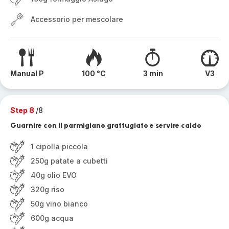
Accessorio per mescolare
Manual P
100 °C
3 min
V3
Step 8
/8
Guarnire con il parmigiano grattugiato e servire caldo
1 cipolla piccola
250g patate a cubetti
40g olio EVO
320g riso
50g vino bianco
600g acqua