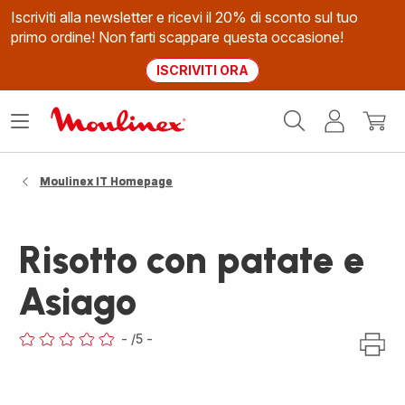
Iscriviti alla newsletter e ricevi il 20% di sconto sul tuo
primo ordine! Non farti scappare questa occasione!
ISCRIVITI ORA
Homepage
Apri
Il
Il
Moulinex
il
mio
mio
menù
account
carrel
Moulinex IT Homepage
Risotto con patate e
Asiago
-
/5
-
ratings.0