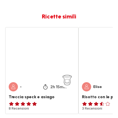
Ricette simili
Treccia
Risotto
speck
con
e
le
asiago
patate
dolci
2h 15min
-
Elisa
Treccia speck e asiago
Risotto con le pat
ratings.4.9
8 Recensioni
ratings.3.5
3 Recensioni