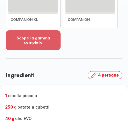
COMPANION XL
COMPANION
Scopri la gamma
completa
Visualizza
più
dettagli
-
Scopri
Ingredienti
4 persone
la
gamma
completa
-
1
cipolla piccola
250 g
patate a cubetti
40 g
olio EVO