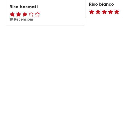
Riso bianco
Riso basmati
ratings.NaN
Recensione
19 Recensioni
di
tre
stelle
(media)