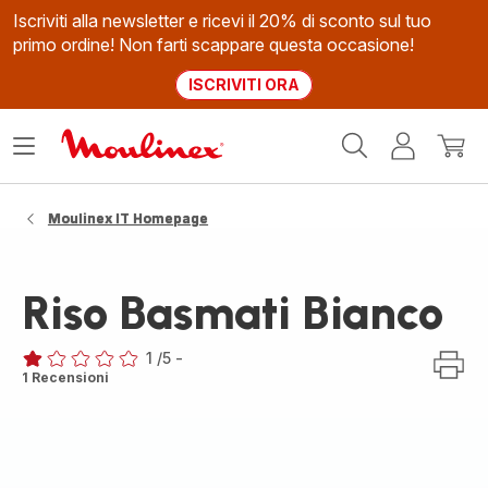
Iscriviti alla newsletter e ricevi il 20% di sconto sul tuo
primo ordine! Non farti scappare questa occasione!
ISCRIVITI ORA
Homepage
Apri
Il
Il
Moulinex
il
mio
mio
menù
account
carrel
Moulinex IT Homepage
Riso Basmati Bianco
1
/5
-
Recensione
1 Recensioni
di
una
stella
(media)