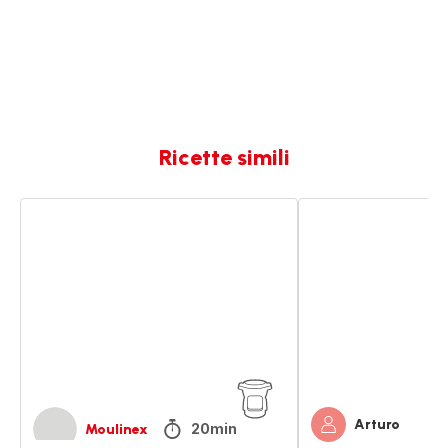
Ricette simili
Riso
Riso
basmati
bianco
Arturo
20min
Moulinex