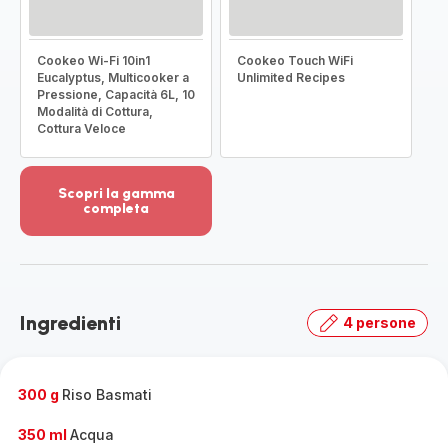
Cookeo Wi-Fi 10in1
Cookeo Touch WiFi
Eucalyptus, Multicooker a
Unlimited Recipes
Pressione, Capacità 6L, 10
Modalità di Cottura,
Cottura Veloce
Scopri la gamma
completa
Visualizza
più
dettagli
-
Scopri
Ingredienti
4 persone
la
gamma
completa
-
300 g
Riso Basmati
350 ml
Acqua