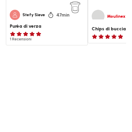
47min
Stefy Sieve
Moulinex
Purèa di verza
Chips di buccia d
Recensione
1 Recensioni
ratings.NaN
di
cinque
stelle
(media)