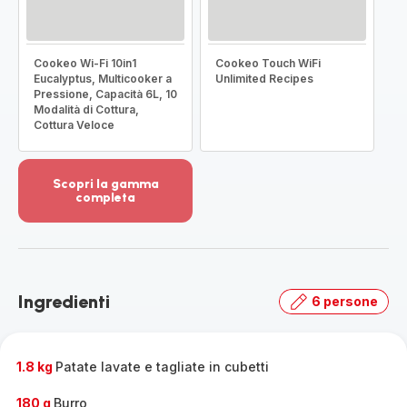
Cookeo Wi-Fi 10in1
Cookeo Touch WiFi
Eucalyptus, Multicooker a
Unlimited Recipes
Pressione, Capacità 6L, 10
Modalità di Cottura,
Cottura Veloce
Scopri la gamma
completa
Visualizza
più
dettagli
-
Scopri
Ingredienti
6 persone
la
gamma
completa
-
1.8 kg
Patate lavate e tagliate in cubetti
180 g
Burro