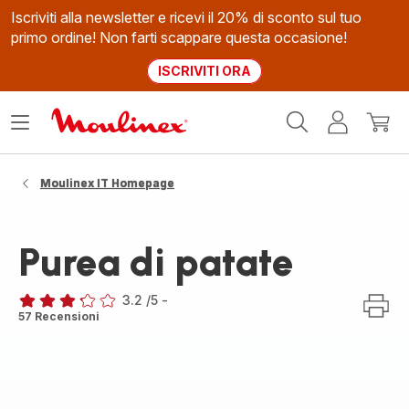
Iscriviti alla newsletter e ricevi il 20% di sconto sul tuo
primo ordine! Non farti scappare questa occasione!
ISCRIVITI ORA
Homepage
Apri
Il
Il
Moulinex
il
mio
mio
menù
account
carrel
Moulinex IT Homepage
Purea di patate
3.2
/5
-
ratings.3.2
57 Recensioni