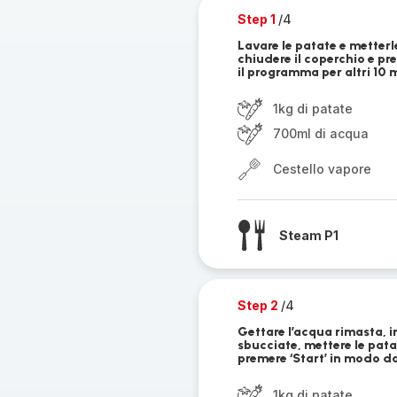
Step 1
/4
Lavare le patate e metterle
chiudere il coperchio e pr
il programma per altri 10 m
1kg di patate
700ml di acqua
Cestello vapore
Steam P1
Step 2
/4
Gettare l’acqua rimasta, i
sbucciate, mettere le patat
premere ‘Start’ in modo 
1kg di patate