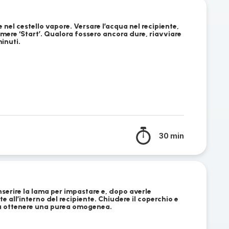
 nel cestello vapore. Versare l’acqua nel recipiente,
emere ‘Start’. Qualora fossero ancora dure, riavviare
inuti.
30 min
nserire la lama per impastare e, dopo averle
e all’interno del recipiente. Chiudere il coperchio e
da ottenere una purea omogenea.