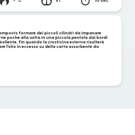
- °C
V7
10 sec
composto formare dei piccoli cilindri da impanare
rne poche alla volta in una piccola pentola dai bordi
bollente, fin quando la crosticina esterna risulterà
e l’olio in eccesso su della carta assorbente da