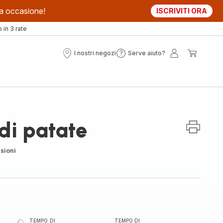
sta occasione!
ISCRIVITI ORA
in 3 rate
I nostri negozi
Serve aiuto?
I
Serve
Il
Il
nostri
aiuto?
mio
mio
negozi
account
carrell
di patate
sioni
TEMPO DI
TEMPO DI