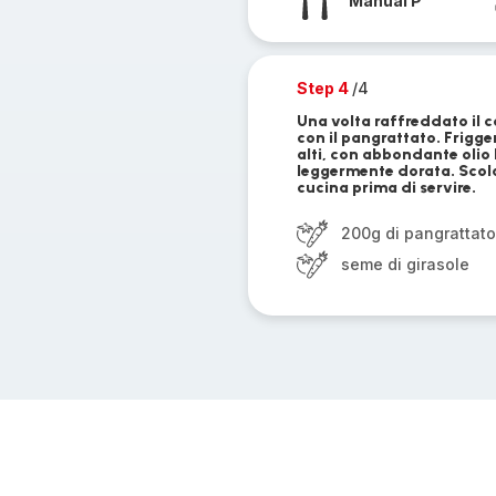
Manual P
Step 4
/4
Una volta raffreddato il 
con il pangrattato. Frigge
alti, con abbondante olio 
leggermente dorata. Scolar
cucina prima di servire.
200g di pangrattato
seme di girasole