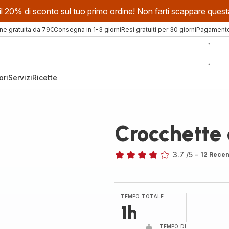
evi il 20% di sconto sul tuo primo ordine! Non farti scappare que
ne gratuita da 79€
Consegna in 1-3 giorni
Resi gratuiti per 30 giorni
Pagamento 
ori
Servizi
Ricette
Crocchette 
3.7
/5
-
12 Recen
ratings.3.7
TEMPO TOTALE
1h
TEMPO DI