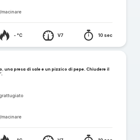
/macinare
- °C
V7
10 sec
o, una presa di sale e un pizzico di pepe. Chiudere il
’.
grattugiato
/macinare