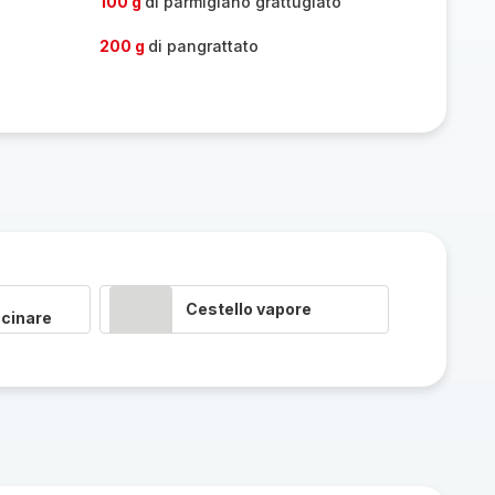
100 g
di parmigiano grattugiato
200 g
di pangrattato
Cestello vapore
cinare