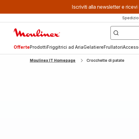
Iscriviti alla newsletter e ric
Spedizio
Cosa
stai
Homepage
cercando?
Moulinex
Offerte
Prodotti
Friggitrici ad Aria
Gelatiere
Frullatori
Access
Moulinex IT Homepage
Crocchette di patate