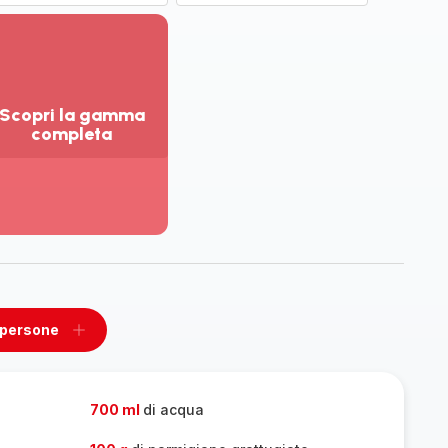
Scopri la gamma
completa
sualizza
ù
ttagli
opri
amma
mpleta
 persone
ovi
Aggiungi
un
one
persone
700 ml
di acqua