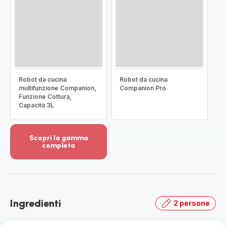
Robot da cucina
Robot da cucina
multifunzione Companion,
Companion Pro
Funzione Cottura,
Capacità 3L
Scopri la gamma
completa
Visualizza
più
dettagli
-
Scopri
Ingredienti
2 persone
la
gamma
completa