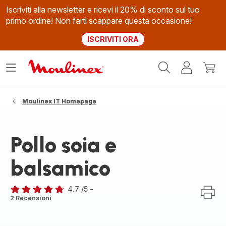
Iscriviti alla newsletter e ricevi il 20% di sconto sul tuo
primo ordine! Non farti scappare questa occasione!
ISCRIVITI ORA
Homepage
Apri
Il
Il
Moulinex
il
mio
mio
menù
account
carrel
Moulinex IT Homepage
Pollo soia e
balsamico
4.7
/5
-
ratings.4.7
2 Recensioni