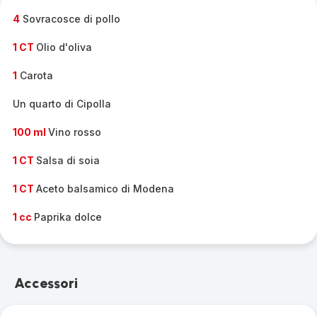
-
4
Sovracosce di pollo
1 CT
Olio d'oliva
1
Carota
Un quarto di Cipolla
100 ml
Vino rosso
1 CT
Salsa di soia
1 CT
Aceto balsamico di Modena
1 cc
Paprika dolce
Accessori