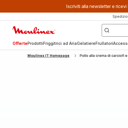
Iscriviti alla newsletter e ric
Spedizio
Cosa
stai
Homepage
cercando?
Moulinex
Offerte
Prodotti
Friggitrici ad Aria
Gelatiere
Frullatori
Access
Moulinex IT Homepage
Pollo alla crema di carciofi e