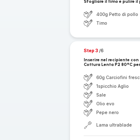
Sfogliare il timo e pulire i
400g Petto di pollo
Timo
Step 3
/6
Inserire nel recipiente con 
Cottura Lenta P2 80°C per
60g Carciofini fresc
1spicchio Aglio
Sale
Olio evo
Pepe nero
Lama ultrablade