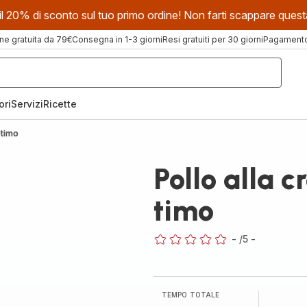
evi il 20% di sconto sul tuo primo ordine! Non farti scappare que
ne gratuita da 79€
Consegna in 1-3 giorni
Resi gratuiti per 30 giorni
Pagamento 
ori
Servizi
Ricette
 timo
Pollo alla c
timo
-
/5
-
ratings.0
TEMPO TOTALE