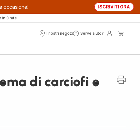
sta occasione!
ISCRIVITI ORA
in 3 rate
I nostri negozi
Serve aiuto?
I
Serve
Il
Il
nostri
aiuto?
mio
mio
negozi
account
carrell
rema di carciofi e