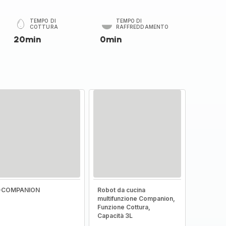
TEMPO DI
TEMPO DI
COTTURA
RAFFREDDAMENTO
20min
0min
I-COMPANION
Robot da cucina
multifunzione Companion,
Funzione Cottura,
Capacità 3L