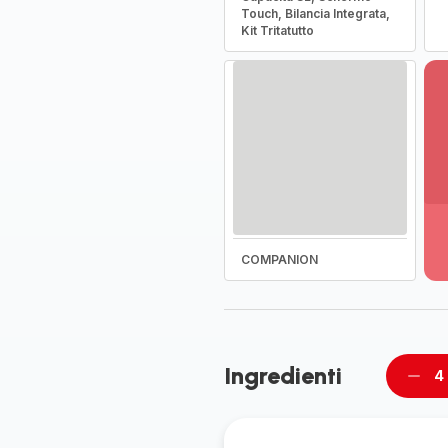
Touch, Bilancia Integrata,
Kit Tritatutto
Vi
pi
de
-
COMPANION
Sc
la
g
co
-
Ingredienti
4
Rimu
un
pers