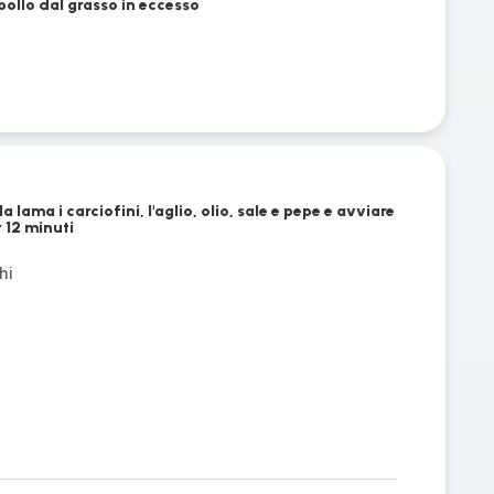
l pollo dal grasso in eccesso
la lama i carciofini, l'aglio, olio, sale e pepe e avviare
 12 minuti
hi