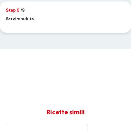
Step 9
/9
Servire subito
Ricette simili
Piselli
Piselli