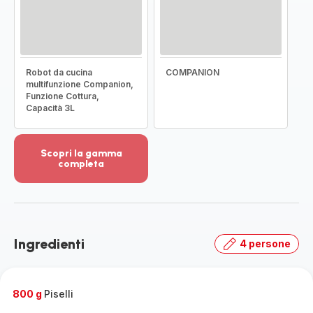
Robot da cucina
COMPANION
multifunzione Companion,
Funzione Cottura,
Capacità 3L
Scopri la gamma
completa
Visualizza
più
dettagli
-
Scopri
Ingredienti
4 persone
la
gamma
completa
-
800 g
Piselli