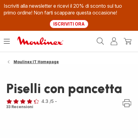
Iscriviti alla newsletter e ricevi il 20% di sconto sul tuo
primo ordine! Non farti scappare questa occasione!
ISCRIVITI ORA
Homepage
Apri
Il
Il
Moulinex
il
mio
mio
menù
account
carrel
Moulinex IT Homepage
Piselli con pancetta
4.3
/5
-
ratings.4.3
33 Recensioni