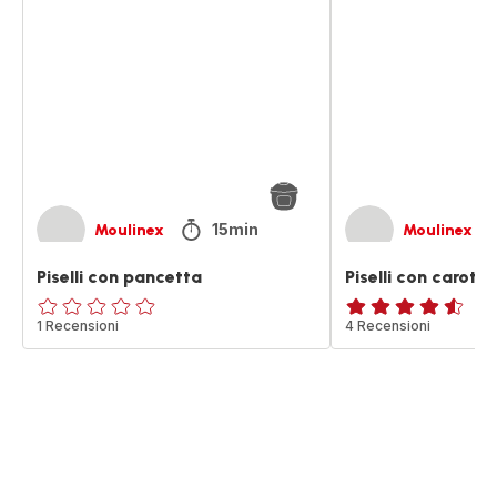
con
con
pancetta
carote
e
pancetta
15min
Moulinex
Moulinex
Piselli con pancetta
Piselli con carote
ratings.0
1 Recensioni
ratings.4.5
4 Recensioni