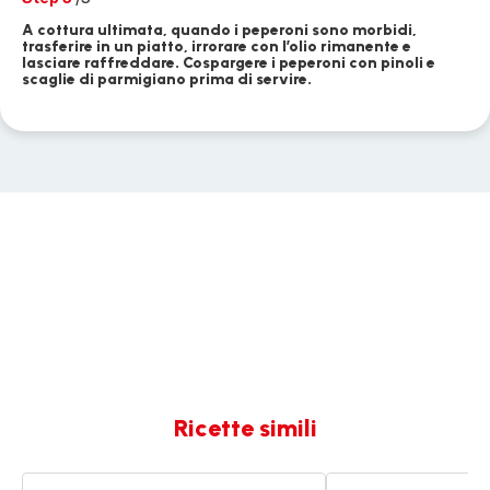
A cottura ultimata, quando i peperoni sono morbidi,
trasferire in un piatto, irrorare con l’olio rimanente e
lasciare raffreddare. Cospargere i peperoni con pinoli e
scaglie di parmigiano prima di servire.
Ricette simili
Peperoni
Peperoni