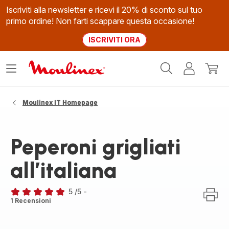
Iscriviti alla newsletter e ricevi il 20% di sconto sul tuo
primo ordine! Non farti scappare questa occasione!
ISCRIVITI ORA
Homepage
Apri
Il
Il
Moulinex
il
mio
mio
menù
account
carrel
Moulinex IT Homepage
Peperoni grigliati
all’italiana
5
/5
-
Recensione
1 Recensioni
di
cinque