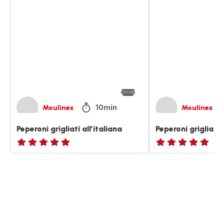
grigliati
grigliati
all’italiana
all'italiana
10min
Moulinex
Moulinex
Peperoni grigliati all’italiana
Peperoni grigliati a
ratings.NaN
ratings.NaN