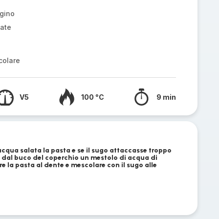
igino
late
colare
V5
100 °C
9 min
cqua salata la pasta e se il sugo attaccasse troppo
dal buco del coperchio un mestolo di acqua di
re la pasta al dente e mescolare con il sugo alle