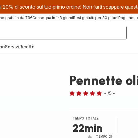
evi il 20% di sconto sul tuo primo ordine! Non farti scappare que
ne gratuita da 79€
Consegna in 1-3 giorni
Resi gratuiti per 30 giorni
Pagamento 
ori
Servizi
Ricette
i
Pennette ol
-
/5
-
Recensione
di
cinque
stelle
TEMPO TOTALE
(media)
22min
TEMPO DI