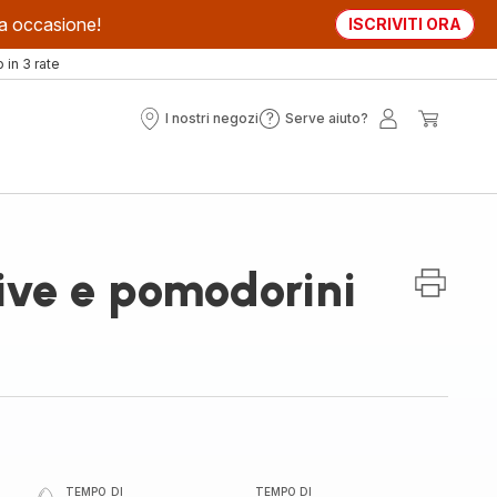
sta occasione!
ISCRIVITI ORA
in 3 rate
I nostri negozi
Serve aiuto?
I
Serve
Il
Il
nostri
aiuto?
mio
mio
negozi
account
carrell
ive e pomodorini
TEMPO DI
TEMPO DI