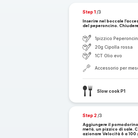
Step 1
/3
Inserire nel boccale l’acces
del peperoncino. Chiudere 
1pizzico Peperonci
20g Cipolla rossa
1CT Olio evo
Accessorio per mes
Slow cook P1
Step 2
/3
Aggiungere il pomodorino t
metà, un pizzico di sale. C
azionare Velocità 6 a 100 