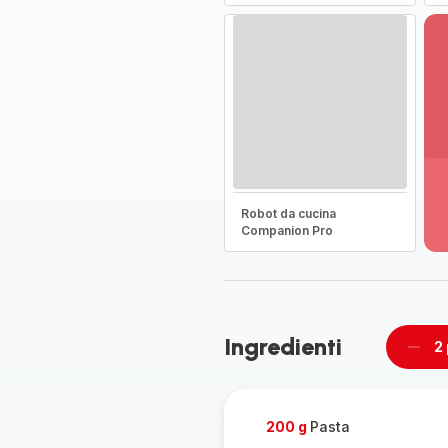
Vi
pi
de
Robot da cucina
-
Companion Pro
Sc
la
g
co
-
Ingredienti
2
Rimu
un
pers
200 g
Pasta