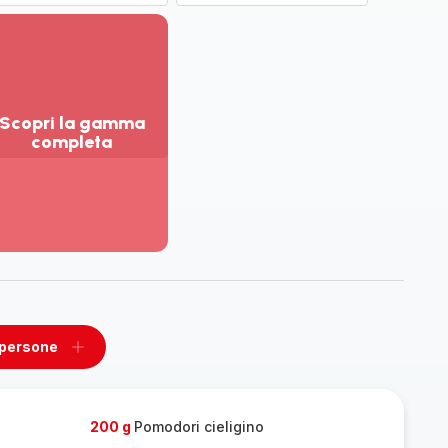
Scopri la gamma
completa
sualizza
ù
ttagli
opri
amma
mpleta
 persone
ovi
Aggiungi
un
one
persone
200 g
Pomodori cieligino