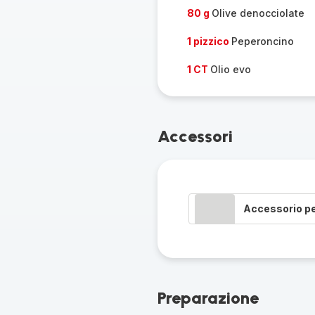
80 g
Olive denocciolate
1 pizzico
Peperoncino
1 CT
Olio evo
Accessori
Accessorio p
Preparazione