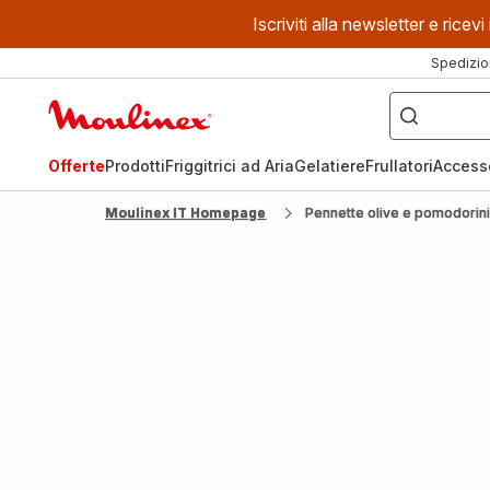
Iscriviti alla newsletter e ric
Spedizio
Cosa
stai
Homepage
cercando?
Moulinex
Offerte
Prodotti
Friggitrici ad Aria
Gelatiere
Frullatori
Access
Moulinex IT Homepage
Pennette olive e pomodorin