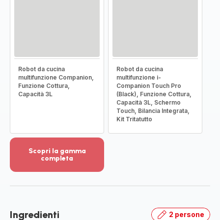
Robot da cucina
Robot da cucina
multifunzione Companion,
multifunzione i-
Funzione Cottura,
Companion Touch Pro
Capacità 3L
(Black), Funzione Cottura,
Capacità 3L, Schermo
Touch, Bilancia Integrata,
Kit Tritatutto
Scopri la gamma
completa
Visualizza
più
dettagli
-
Scopri
Ingredienti
2 persone
la