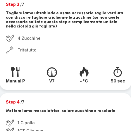
Step 3
/7
Togliere lama ultrablade e usare accessorio taglia verdura
con disco i e tagliare a julienne le zucchine (se non avete
accessorio saltate questo step e semplicemente unitele
nella ciotola già tagliate)
4 Zucchine
Tritatutto
Manual P
V7
- °C
50 sec
Step 4
/7
Mettere lama mescolatrice, salare zucchine e rosolarle
1 Cipolla
1CT Olio evo