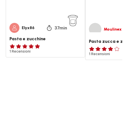
37min
Elyx86
Moulinex
Pasta e zucchine
Pasta zucca e zuc
Recensione
1 Recensioni
ratings.3.8
1 Recensioni
di
cinque
stelle
(media)