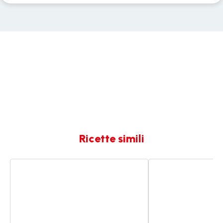
Ricette simili
Pasta
Pasta
e
zucca
zucchine
e
zucchine