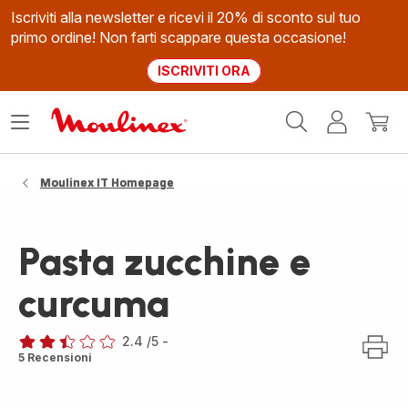
Iscriviti alla newsletter e ricevi il 20% di sconto sul tuo
primo ordine! Non farti scappare questa occasione!
ISCRIVITI ORA
Homepage
Apri
Il
Il
Moulinex
il
mio
mio
menù
account
carrel
Moulinex IT Homepage
Pasta zucchine e
curcuma
2.4
/5
-
ratings.2.4
5 Recensioni