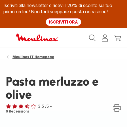
Iscriviti alla newsletter e ricevi il 20% di sconto sul tuo
primo ordine! Non farti scappare questa occasione!
ISCRIVITI ORA
Homepage
Apri
Il
Il
Moulinex
il
mio
mio
menù
account
carrel
Moulinex IT Homepage
Pasta merluzzo e
olive
3.5
/5
-
ratings.3.5
6 Recensioni