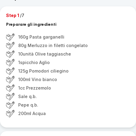
Step 1
/7
Preparare gli ingredienti
160g Pasta garganelli
80g Merluzzo in filetti congelato
10unità Olive taggiasche
1spicchio Aglio
125g Pomodori ciliegino
100ml Vino bianco
1cc Prezzemolo
Sale q.b.
Pepe q.b.
200ml Acqua