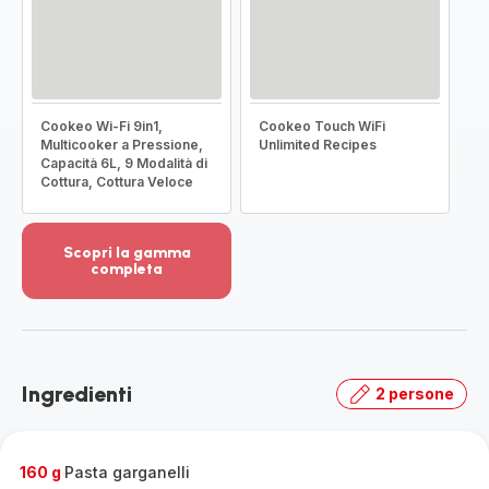
Cookeo Wi-Fi 9in1,
Cookeo Touch WiFi
Multicooker a Pressione,
Unlimited Recipes
Capacità 6L, 9 Modalità di
Cottura, Cottura Veloce
Scopri la gamma
completa
Visualizza
più
dettagli
-
Scopri
Ingredienti
2 persone
la
gamma
completa
-
160 g
Pasta garganelli