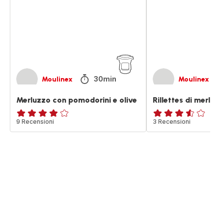
olive
olive
30min
Moulinex
Moulinex
Merluzzo con pomodorini e olive
Rillettes di merlu
Recensione
9 Recensioni
ratings.3.5
3 Recensioni
di
quattro
stelle
(media)