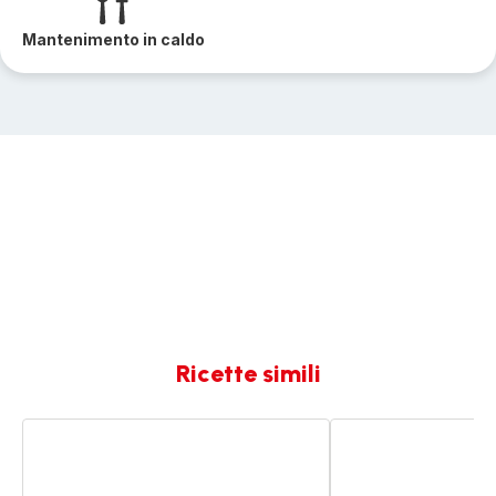
Mantenimento in caldo
Ricette simili
Merluzzo
Rillettes
con
di
pomodorini
merluzzo
e
con