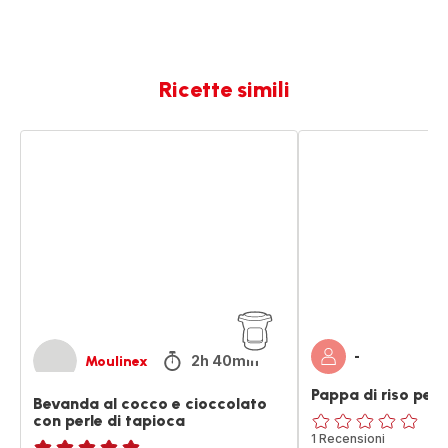
Ricette simili
Bevanda
Pappa
al
di
cocco
riso
e
per
cioccolato
lo
con
svezzamento
perle
di
tapioca
-
2h 40min
Moulinex
Pappa di riso per
Bevanda al cocco e cioccolato
con perle di tapioca
ratings.0
1 Recensioni