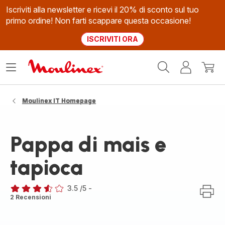
Iscriviti alla newsletter e ricevi il 20% di sconto sul tuo
primo ordine! Non farti scappare questa occasione!
ISCRIVITI ORA
Homepage
Apri
Il
Il
Moulinex
il
mio
mio
menù
account
carrel
Moulinex IT Homepage
Pappa di mais e
tapioca
3.5
/5
-
ratings.3.5
2 Recensioni