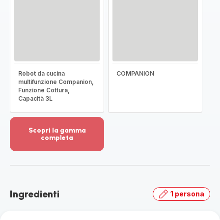
Robot da cucina
COMPANION
multifunzione Companion,
Funzione Cottura,
Capacità 3L
Scopri la gamma
completa
Visualizza
più
dettagli
-
Scopri
Ingredienti
1 persona
la
gamma
completa