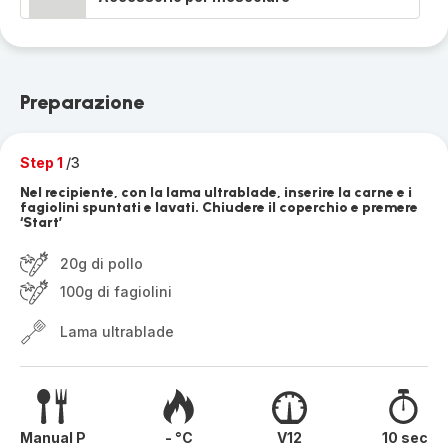
Preparazione
Step 1
/3
Nel recipiente, con la lama ultrablade, inserire la carne e i
fagiolini spuntati e lavati. Chiudere il coperchio e premere
‘Start’
20g di pollo
100g di fagiolini
Lama ultrablade
Manual P
- °C
V12
10 sec