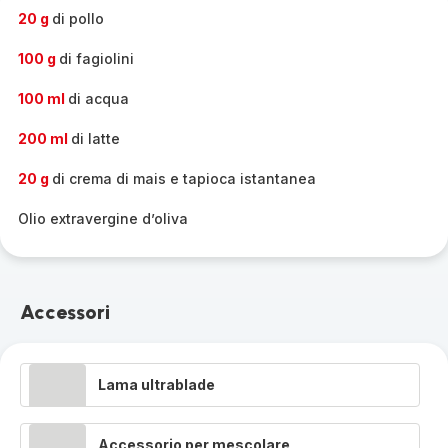
-
20 g
di pollo
100 g
di fagiolini
100 ml
di acqua
200 ml
di latte
20 g
di crema di mais e tapioca istantanea
Olio extravergine d’oliva
Accessori
Lama ultrablade
Accessorio per mescolare