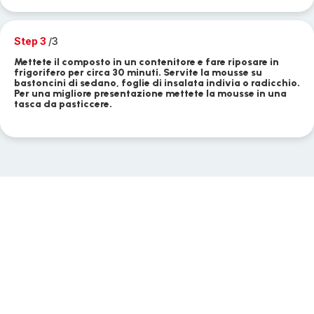
Step 3
/3
Mettete il composto in un contenitore e fare riposare in
frigorifero per circa 30 minuti. Servite la mousse su
bastoncini di sedano, foglie di insalata indivia o radicchio.
Per una migliore presentazione mettete la mousse in una
tasca da pasticcere.