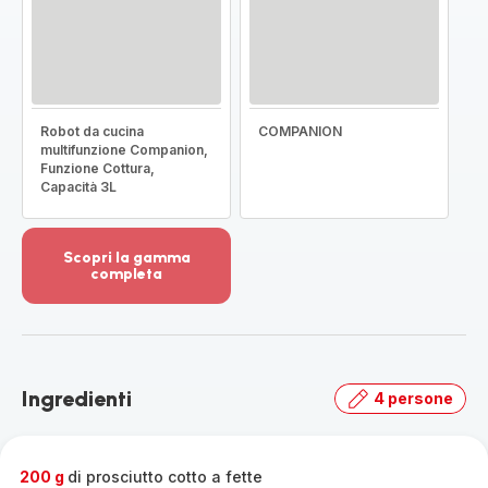
Robot da cucina
COMPANION
multifunzione Companion,
Funzione Cottura,
Capacità 3L
Scopri la gamma
completa
Visualizza
più
dettagli
-
Scopri
Ingredienti
4 persone
la
gamma
completa
-
200 g
di prosciutto cotto a fette