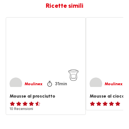
Ricette simili
Mousse
Mousse
al
al
prosciutto
cioccolato
31min
Moulinex
Moulinex
Mousse al prosciutto
Mousse al ciocco
ratings.4.5
10 Recensioni
ratings.NaN