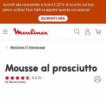
Iscriviti alla newsletter e ricevi il 20% di sconto sul tuo
primo ordine! Non farti scappare questa occasione!
ISCRIVITI ORA
Homepage
Apri
Il
Il
Moulinex
il
mio
mio
menù
account
carrel
Moulinex IT Homepage
Mousse al prosciutto
4.5
/5
-
ratings.4.5
10 Recensioni