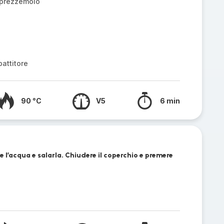
 prezzemolo
attitore
90 °C
V5
6 min
re l’acqua e salarla. Chiudere il coperchio e premere