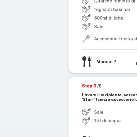
Qualche rametto di
foglia di basilico
600ml di latte
Sale
Accessorio frusta/sb
Manual P
Step 6
/8
Lavare il recipiente, versa
‘Start’ (senza accessorio).
Sale
1.5l di acqua