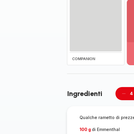
Vi
pi
de
-
COMPANION
Sc
la
g
co
-
Ingredienti
4
Rimu
un
pers
Qualche rametto di prez
100 g
di Emmenthal