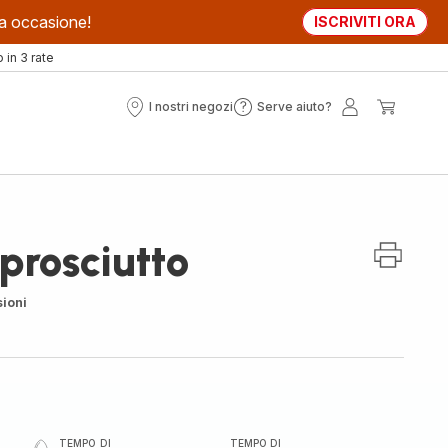
sta occasione!
ISCRIVITI ORA
in 3 rate
I nostri negozi
Serve aiuto?
I
Serve
Il
Il
nostri
aiuto?
mio
mio
negozi
account
carrell
prosciutto
ioni
TEMPO DI
TEMPO DI