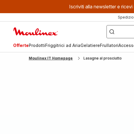
Iscriviti alla newsletter e ric
Spedizio
Cosa
stai
Homepage
cercando?
Moulinex
Offerte
Prodotti
Friggitrici ad Aria
Gelatiere
Frullatori
Access
Moulinex IT Homepage
Lasagne al prosciutto