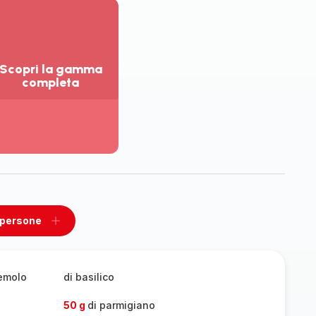
Scopri la gamma
completa
sualizza
ù
ttagli
opri
amma
mpleta
 persone
ovi
Aggiungi
un
one
persone
zemolo
di basilico
50 g
di parmigiano