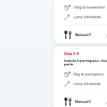
100g di Emmenthal
Lama ultrablade
Manual P
Step 3
/8
Inserire il parmigiano, chi
parte.
50g di parmigiano
Lama ultrablade
Manual P