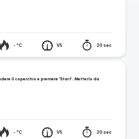
- °C
V5
20 sec
udere il coperchio e premere ‘Start’. Metterlo da
- °C
V5
20 sec