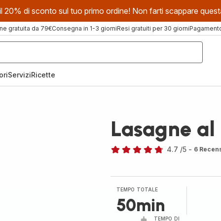
evi il 20% di sconto sul tuo primo ordine! Non farti scappare que
ne gratuita da 79€
Consegna in 1-3 giorni
Resi gratuiti per 30 giorni
Pagamento 
ori
Servizi
Ricette
Lasagne al 
4.7
/5
-
6 Recens
ratings.4.7
TEMPO TOTALE
50min
TEMPO DI