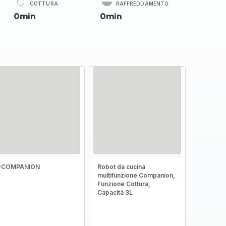
COTTURA
RAFFREDDAMENTO
0min
0min
I-COMPANION
Robot da cucina
multifunzione Companion,
Funzione Cottura,
Capacità 3L