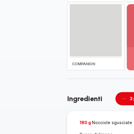
Vi
pi
de
-
COMPANION
Sc
la
g
co
-
Ingredienti
3
Rimu
un
pers
180 g
Nocciole sgusciate