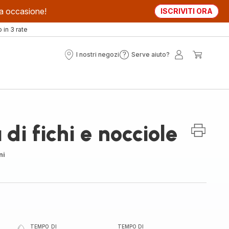
sta occasione!
ISCRIVITI ORA
in 3 rate
I nostri negozi
Serve aiuto?
I
Serve
Il
Il
nostri
aiuto?
mio
mio
negozi
account
carrell
di fichi e nocciole
ni
TEMPO DI
TEMPO DI