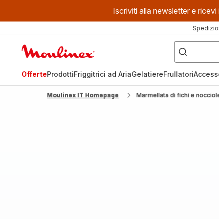
Iscriviti alla newsletter e ric
Spedizio
Cosa
stai
Homepage
cercando?
Moulinex
Offerte
Prodotti
Friggitrici ad Aria
Gelatiere
Frullatori
Access
Moulinex IT Homepage
Marmellata di fichi e nocciol