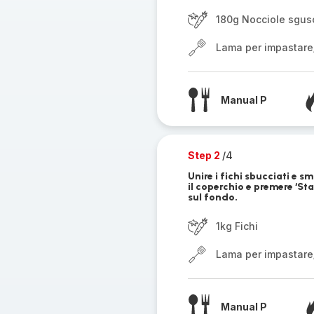
180g Nocciole sgus
Lama per impastare
Manual P
Step 2
/4
Unire i fichi sbucciati e 
il coperchio e premere ‘Sta
sul fondo.
1kg Fichi
Lama per impastare
Manual P