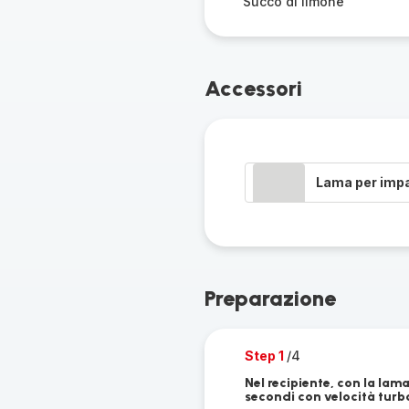
Succo di limone
Accessori
Lama per imp
Preparazione
Step 1
/4
Nel recipiente, con la lama
secondi con velocità turbo