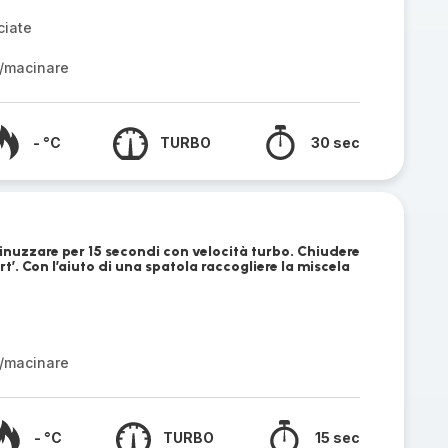
ciate
/macinare
- °C
TURBO
30 sec
sminuzzare per 15 secondi con velocità turbo. Chiudere
rt’. Con l’aiuto di una spatola raccogliere la miscela
/macinare
- °C
TURBO
15 sec