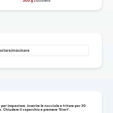
300 g
Zucchero
astare/macinare
 per impastare, inserire le nocciole e tritare per 30
. Chiudere il coperchio e premere ‘Start’.