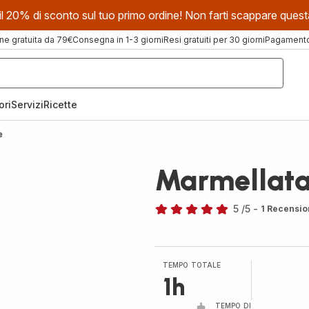
evi il 20% di sconto sul tuo primo ordine! Non farti scappare que
ne gratuita da 79€
Consegna in 1-3 giorni
Resi gratuiti per 30 giorni
Pagamento 
ori
Servizi
Ricette
e
Marmellata 
5
/5
-
1 Recensio
Recensione
di
cinque
stelle
TEMPO TOTALE
(media)
1h
TEMPO DI