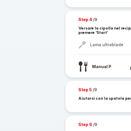
Step 4
/9
Versare la cipolla nel rec
premere ‘Start’
Lama ultrablade
Manual P
Step 5
/9
Aiutarsi con la spatola per
Step 6
/9