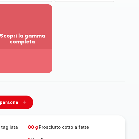
Scopri la gamma
completa
sualizza
ù
ttagli
opri
amma
mpleta
 persone
ovi
Aggiungi
un
one
persone
r tagliata
80 g
Prosciutto cotto a fette