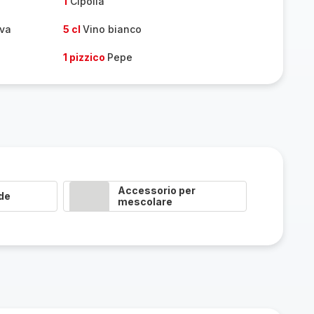
1
Cipolla
iva
5 cl
Vino bianco
1 pizzico
Pepe
Accessorio per
de
mescolare