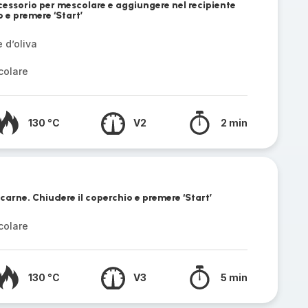
ccessorio per mescolare e aggiungere nel recipiente
o e premere ‘Start’
e d’oliva
colare
130 °C
V2
2 min
 carne. Chiudere il coperchio e premere ‘Start’
colare
130 °C
V3
5 min