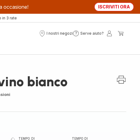
sta occasione!
ISCRIVITI ORA
in 3 rate
I nostri negozi
Serve aiuto?
I
Serve
Il
Il
nostri
aiuto?
mio
mio
negozi
account
carrell
 vino bianco
sioni
TEMPO DI
TEMPO DI