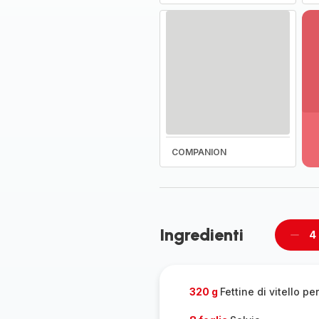
Vi
pi
de
-
COMPANION
Sc
la
g
co
-
Ingredienti
4
Rimu
un
pers
320 g
Fettine di vitello pe