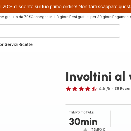
evi il 20% di sconto sul tuo primo ordine! Non farti scappare que
ne gratuita da 79€
Consegna in 1-3 giorni
Resi gratuiti per 30 giorni
Pagamento 
ori
Servizi
Ricette
Involtini al
4.5
/5
-
36 Recen
ratings.4.5
TEMPO TOTALE
30min
TEMPO DI