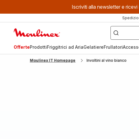
Iscriviti alla newsletter e ric
Spedizio
Cosa
stai
Homepage
cercando?
Moulinex
Offerte
Prodotti
Friggitrici ad Aria
Gelatiere
Frullatori
Access
Moulinex IT Homepage
Involtini al vino bianco