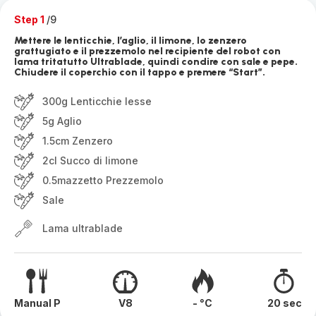
Step 1
/9
Mettere le lenticchie, l’aglio, il limone, lo zenzero
grattugiato e il prezzemolo nel recipiente del robot con
lama tritatutto Ultrablade, quindi condire con sale e pepe.
Chiudere il coperchio con il tappo e premere “Start”.
300g Lenticchie lesse
5g Aglio
1.5cm Zenzero
2cl Succo di limone
0.5mazzetto Prezzemolo
Sale
Lama ultrablade
Manual P
V8
- °C
20 sec