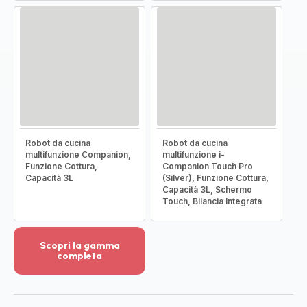
Robot da cucina
Robot da cucina
multifunzione Companion,
multifunzione i-
Funzione Cottura,
Companion Touch Pro
Capacità 3L
(Silver), Funzione Cottura,
Capacità 3L, Schermo
Touch, Bilancia Integrata
Scopri la gamma
completa
Visualizza
più
dettagli