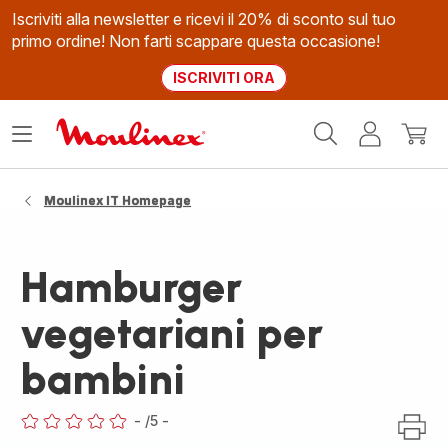
Iscriviti alla newsletter e ricevi il 20% di sconto sul tuo
primo ordine! Non farti scappare questa occasione!
ISCRIVITI ORA
Homepage
Apri
Il
Il
Moulinex
il
mio
mio
menù
account
carrel
Moulinex IT Homepage
Hamburger
vegetariani per
bambini
-
/5
-
ratings.0