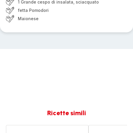
1 Grande cespo di insalata, sciacquato
fetta Pomodori
Maionese
Ricette simili
Hamburger
Tiramisù