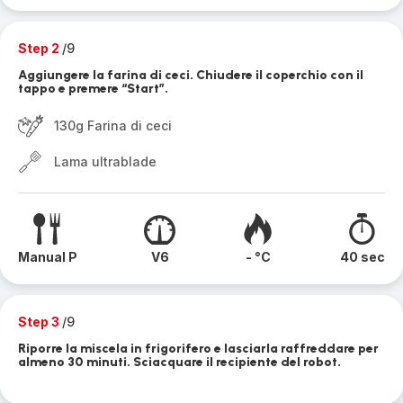
Step 2
/9
Aggiungere la farina di ceci. Chiudere il coperchio con il
tappo e premere “Start”.
130g Farina di ceci
Lama ultrablade
Manual P
V6
- °C
40 sec
Step 3
/9
Riporre la miscela in frigorifero e lasciarla raffreddare per
almeno 30 minuti. Sciacquare il recipiente del robot.