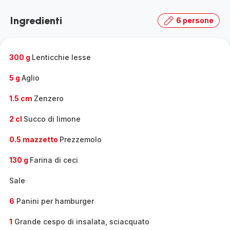
-
Scopri
Ingredienti
6 persone
la
gamma
completa
-
300 g
Lenticchie lesse
5 g
Aglio
1.5 cm
Zenzero
2 cl
Succo di limone
0.5 mazzetto
Prezzemolo
130 g
Farina di ceci
Sale
6
Panini per hamburger
1
Grande cespo di insalata, sciacquato