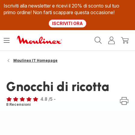
Iscriviti alla newsletter e ricevi il 20% di sconto sul tuo
primo ordine! Non farti scappare questa occasione!
ISCRIVITI ORA
Homepage
Apri
Il
Il
Moulinex
il
mio
mio
menù
account
carrel
Moulinex IT Homepage
Gnocchi di ricotta
4.8
/5
-
ratings.4.8
8 Recensioni