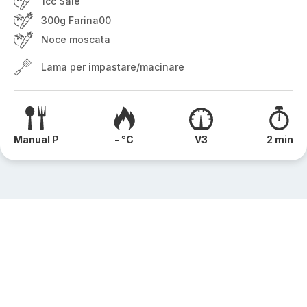
1cc Sale
300g Farina00
Noce moscata
Lama per impastare/macinare
Manual P
- °C
V3
2 min