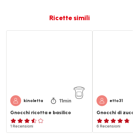
Ricette simili
Gnocchi
Gnocchi
ricotta
di
e
zucchine
basilico
11min
kinoletta
etto31
Gnocchi ricotta e basilico
Gnocchi di zucchi
ratings.3.5
1 Recensioni
ratings.4.7
6 Recensioni