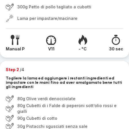
300g Petto di pollo tagliato a cubotti
Lama per impastare/macinare
Manual P
V11
- °C
30 sec
Step 2
/4
Togliere la lama ed aggiungere i restanti ingredienti ed
impastare con le mani fino ad aver amalgamato bene tutti
gli ingredienti
80g Olive verdi denocciolate
80g Cubetti di i Falde di peperoni sott’olio rossi e
gialli
90g Cubetti di cotto
30g Pistacchi sgusciati senza sale