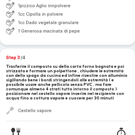
1pizzico Aglio innpolvere
1cc Cipolla in polvere
1cc Dado vegetale granulare
1 Generosa macinata di pepe
Step 3
/4
Trasferire il composto su della carta forno bagnata e poi
strizzata e formare un polpettone , chiudere le estremità
con dello spago da cucina ed infine rivestire con alluminio
sigillando bene i bordi stringendoli alle estremità ( e
possibile usare anche pellicola senza PVC , ma fare
comunque almeno 4 strati tutto intorno il composto )
posizionare nel cestello vapore inserire nel recipiente con
acqua fino a cottura vapore e cuocere per 30 minuti
Cestello vapore