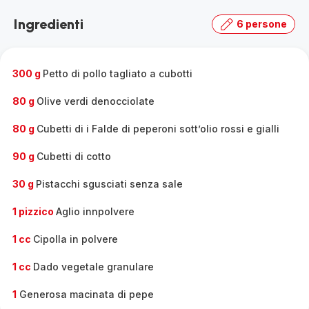
Scopri
Ingredienti
6 persone
la
gamma
completa
-
300 g
Petto di pollo tagliato a cubotti
80 g
Olive verdi denocciolate
80 g
Cubetti di i Falde di peperoni sott’olio rossi e gialli
90 g
Cubetti di cotto
30 g
Pistacchi sgusciati senza sale
1 pizzico
Aglio innpolvere
1 cc
Cipolla in polvere
1 cc
Dado vegetale granulare
1
Generosa macinata di pepe