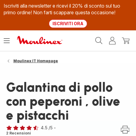
Iscriviti alla newsletter e ricevi il 20% di sconto sul tuo
primo ordine! Non farti scappare questa occasione!
ISCRIVITI ORA
Homepage
Apri
Il
Il
Moulinex
il
mio
mio
menù
account
carrel
Moulinex IT Homepage
Galantina di pollo
con peperoni , olive
e pistacchi
4.5
/5
-
ratings.4.5
2 Recensioni