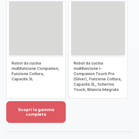
Robot da cucina
Robot da cucina
multifunzione Companion,
multifunzione i-
Funzione Cottura,
Companion Touch Pro
Capacità 3L
(Silver), Funzione Cottura,
Capacità 3L, Schermo
Touch, Bilancia Integrata
Scopri la gamma
completa
Visualizza
più
dettagli
-