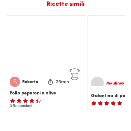
Ricette simili
Pollo
Galantina
peperoni
di
e
pollo
olive
campese
33min
Roberto
Moulinex
Pollo peperoni e olive
Galantina di poll
ratings.4.4
3 Recensioni
ratings.NaN