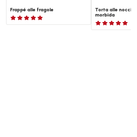
Frappé alle fragole
Torta alle nocciol
morbida
ratings.NaN
ratings.NaN