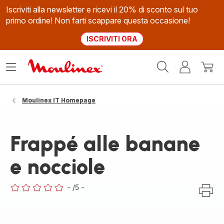
Iscriviti alla newsletter e ricevi il 20% di sconto sul tuo
primo ordine! Non farti scappare questa occasione!
ISCRIVITI ORA
Homepage
Apri
Il
Il
Moulinex
il
mio
mio
menù
account
carrel
Moulinex IT Homepage
Frappé alle banane
e nocciole
-
/5
-
ratings.0