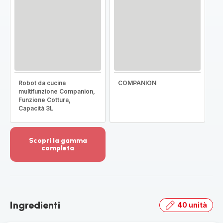
Robot da cucina
COMPANION
multifunzione Companion,
Funzione Cottura,
Capacità 3L
Scopri la gamma
completa
Visualizza
più
dettagli
-
Scopri
Ingredienti
40 unità
la
gamma