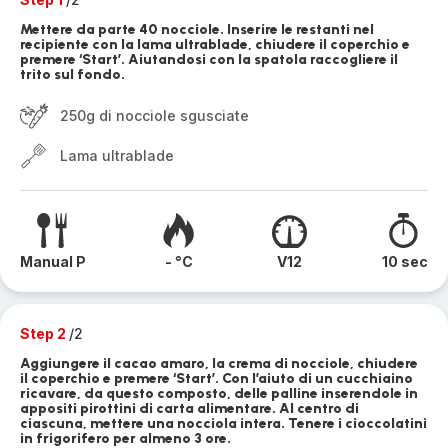
Mettere da parte 40 nocciole. Inserire le restanti nel
recipiente con la lama ultrablade, chiudere il coperchio e
premere ‘Start’. Aiutandosi con la spatola raccogliere il
trito sul fondo.
250g di nocciole sgusciate
Lama ultrablade
Manual P
- °C
V12
10 sec
Step 2
/2
Aggiungere il cacao amaro, la crema di nocciole, chiudere
il coperchio e premere ‘Start’. Con l’aiuto di un cucchiaino
ricavare, da questo composto, delle palline inserendole in
appositi pirottini di carta alimentare. Al centro di
ciascuna, mettere una nocciola intera. Tenere i cioccolatini
in frigorifero per almeno 3 ore.