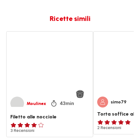
Ricette simili
Filetto
Torta
alle
soffice
nocciole
alle
nocciole
simo79
43min
Moulinex
Torta soffice alle
Filetto alle nocciole
Recensione
2 Recensioni
Recensione
3 Recensioni
di
di