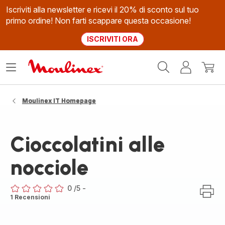
Iscriviti alla newsletter e ricevi il 20% di sconto sul tuo
primo ordine! Non farti scappare questa occasione!
ISCRIVITI ORA
Homepage
Apri
Il
Il
Moulinex
il
mio
mio
menù
account
carrel
Moulinex IT Homepage
Cioccolatini alle
nocciole
0
/5
-
ratings.0
1 Recensioni