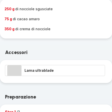
completa
-
250 g
di nocciole sgusciate
75 g
di cacao amaro
350 g
di crema di nocciole
Accessori
Lama ultrablade
Preparazione
Step 1
/2