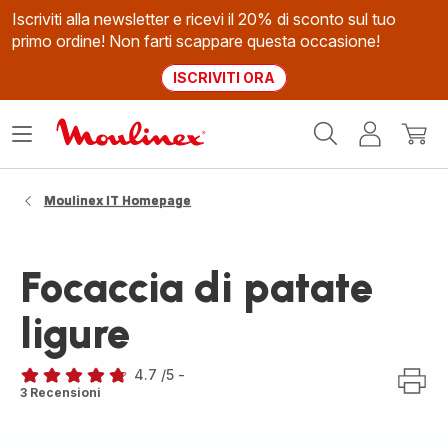
Iscriviti alla newsletter e ricevi il 20% di sconto sul tuo
primo ordine! Non farti scappare questa occasione!
ISCRIVITI ORA
Homepage
Apri
Il
Il
Moulinex
il
mio
mio
menù
account
carrel
Moulinex IT Homepage
Focaccia di patate
ligure
4.7
/5
-
ratings.4.7
3 Recensioni