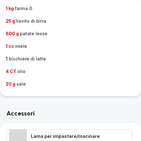
-
1 kg
farina 0
25 g
lievito di birra
600 g
patate lesse
1 cc
miele
1
bicchiere di latte
4 CT
olio
20 g
sale
Accessori
Lama per impastare/macinare