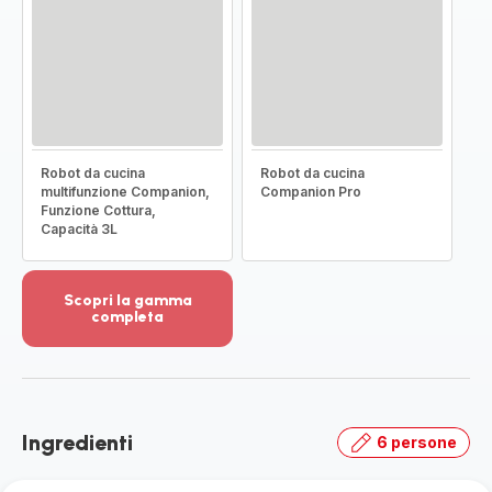
Robot da cucina
Robot da cucina
multifunzione Companion,
Companion Pro
Funzione Cottura,
Capacità 3L
Scopri la gamma
completa
Visualizza
più
dettagli
-
Scopri
Ingredienti
6 persone
la
gamma
completa