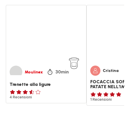
Trenette
FOCACCIA
alla
SOFFICE
ligure
(CON
PATATE
NELL'IMPASTO)
Cristina
30min
Moulinex
FOCACCIA SOFFI
Trenette alla ligure
PATATE NELL'IMP
ratings.3.5
4 Recensioni
Recensione
1 Recensioni
di
cinque
stelle
(media)