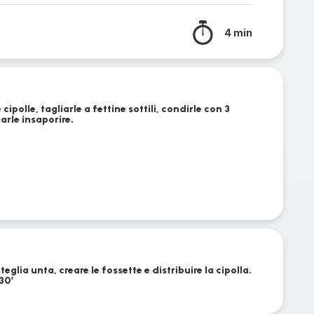
4 min
cipolle, tagliarle a fettine sottili, condirle con 3
iarle insaporire.
eglia unta, creare le fossette e distribuire la cipolla.
 30’