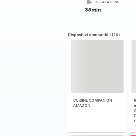
PREPARAZIONE
35min
Dispositivi compatibili (20)
CUISINE COMPANION
R
AMAZON
m
C
F
C