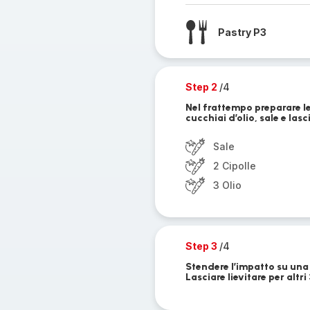
Pastry P3
Step 2
/4
Nel frattempo preparare le 
cucchiai d’olio, sale e lasc
Sale
2 Cipolle
3 Olio
Step 3
/4
Stendere l’impatto su una t
Lasciare lievitare per altri