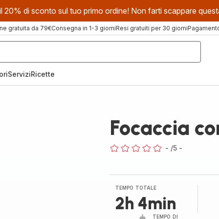
evi il 20% di sconto sul tuo primo ordine! Non farti scappare que
ne gratuita da 79€
Consegna in 1-3 giorni
Resi gratuiti per 30 giorni
Pagamento 
ori
Servizi
Ricette
Focaccia co
-
/5
-
ratings.0
TEMPO TOTALE
2h 4min
TEMPO DI