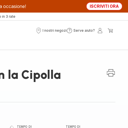
sta occasione!
ISCRIVITI ORA
in 3 rate
I nostri negozi
Serve aiuto?
I
Serve
Il
Il
nostri
aiuto?
mio
mio
negozi
account
carrell
n la Cipolla
TEMPO DI
TEMPO DI