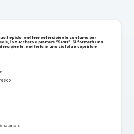
acqua tiepida, mettere nel recipiente con lama per
il sale, lo zucchero e premere “Start”. Si formerà una
al recipiente, metterla in una ciotola e coprirla e
le
fresco
/macinare