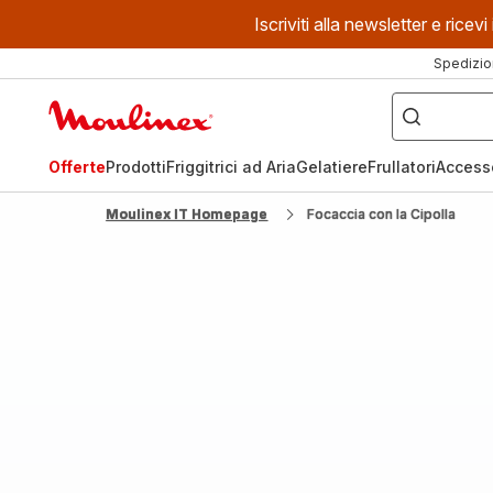
Iscriviti alla newsletter e ric
Spedizio
Cosa
stai
Homepage
cercando?
Moulinex
Offerte
Prodotti
Friggitrici ad Aria
Gelatiere
Frullatori
Access
Moulinex IT Homepage
Focaccia con la Cipolla