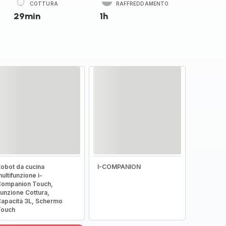
COTTURA
RAFFREDDAMENTO
29min
1h
obot da cucina
I-COMPANION
ultifunzione i-
ompanion Touch,
unzione Cottura,
apacità 3L, Schermo
Touch