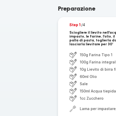
Preparazione
Step 1
/4
Sciogliere il lievito nell’
impasto, le farine, l’olio, 
palla di pasta, toglierla d
lasciarla lievitare per 30’
150g Farina Tipo 1
100g Farina integra
10g Lievito di birra 
60ml Olio
Sale
150ml Acqua tiepida
1cc Zucchero
Lama per impastare