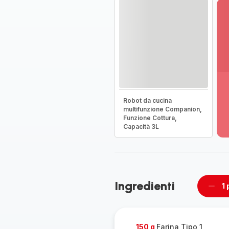
Vi
pi
Robot da cucina
de
multifunzione Companion,
-
Funzione Cottura,
Sc
Capacità 3L
la
g
co
-
Ingredienti
1 
Rimu
un
pezzo
150 g
Farina Tipo 1