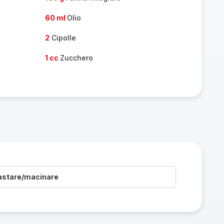
60 ml
Olio
2
Cipolle
1 cc
Zucchero
astare/macinare