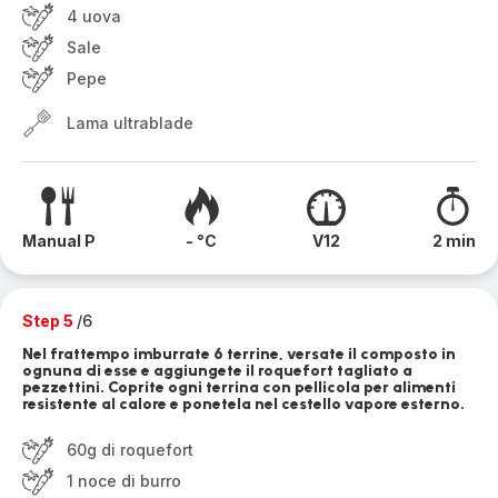
4 uova
Sale
Pepe
Lama ultrablade
Manual P
- °C
V12
2 min
Step 5
/6
Nel frattempo imburrate 6 terrine, versate il composto in
ognuna di esse e aggiungete il roquefort tagliato a
pezzettini. Coprite ogni terrina con pellicola per alimenti
resistente al calore e ponetela nel cestello vapore esterno.
60g di roquefort
1 noce di burro