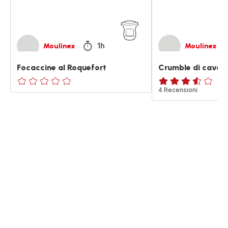
1h
Moulinex
Moulinex
Focaccine al Roquefort
Crumble di cavolfi
ratings.0
ratings.3.5
4 Recensioni