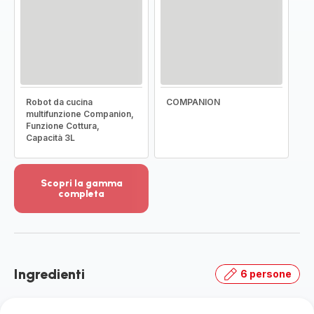
Robot da cucina
COMPANION
multifunzione Companion,
Funzione Cottura,
Capacità 3L
Scopri la gamma
completa
Visualizza
più
dettagli
-
Scopri
Ingredienti
6 persone
la
gamma
completa