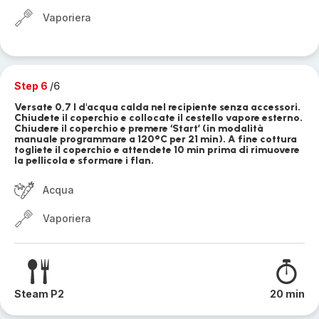
Vaporiera
Step 6
/6
Versate 0,7 l d'acqua calda nel recipiente senza accessori.
Chiudete il coperchio e collocate il cestello vapore esterno.
Chiudere il coperchio e premere ‘Start’ (in modalità
manuale programmare a 120°C per 21 min). A fine cottura
togliete il coperchio e attendete 10 min prima di rimuovere
la pellicola e sformare i flan.
Acqua
Vaporiera
Steam P2
20 min