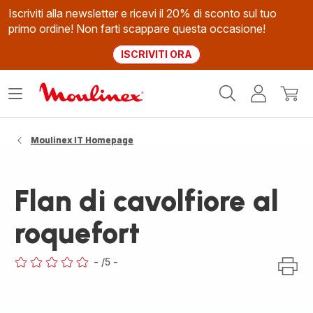
Iscriviti alla newsletter e ricevi il 20% di sconto sul tuo
primo ordine! Non farti scappare questa occasione!
ISCRIVITI ORA
Homepage
Apri
Il
Il
Moulinex
il
mio
mio
menù
account
carrel
Moulinex IT Homepage
Flan di cavolfiore al
roquefort
-
/5
-
ratings.0