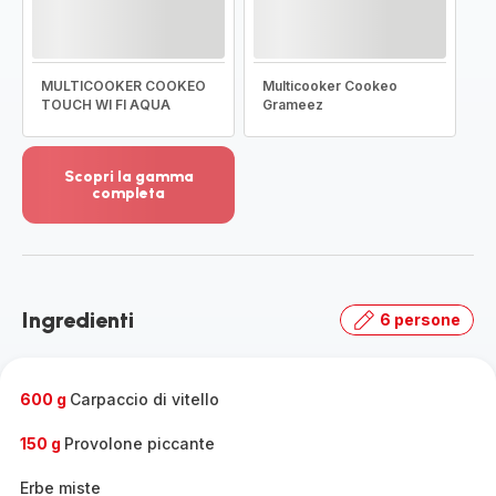
MULTICOOKER COOKEO
Multicooker Cookeo
TOUCH WI FI AQUA
Grameez
Scopri la gamma
completa
Visualizza
più
dettagli
-
Scopri
Ingredienti
6 persone
la
gamma
completa
-
600 g
Carpaccio di vitello
150 g
Provolone piccante
Erbe miste