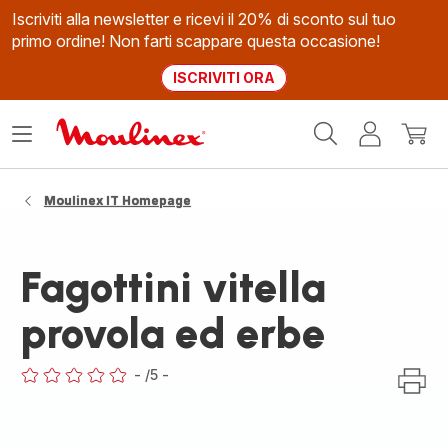
Iscriviti alla newsletter e ricevi il 20% di sconto sul tuo
primo ordine! Non farti scappare questa occasione!
ISCRIVITI ORA
Homepage
Apri
Il
Il
Moulinex
il
mio
mio
menù
account
carrel
Moulinex IT Homepage
Fagottini vitella
provola ed erbe
-
/5
-
ratings.0