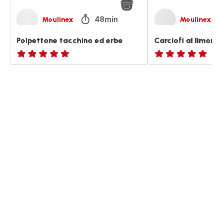
48min
Moulinex
Moulinex
Polpettone tacchino ed erbe
Carciofi al limone
ratings.NaN
ratings.NaN