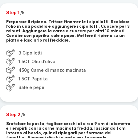
Step 1
/5
Preparare il ripieno. Tritare finemente i cipollotti. Scaldare
l’olio in una padella e aggiungere i cipollotti. Cuocere per 3
minuti. Aggiungere la carne e cuocere per altri 10 minuti.
Condire con paprika, sale e pepe. Mettere il ripieno su un
piatto e lasciarlo raffreddare.
3 Cipollotti
1.5CT Olio d’oliva
450g Carne di manzo macinata
1.5CT Paprika
Sale e pepe
Step 2
/5
Srotolare la pasta, tagliare cerchi di circa 9 cm di diametro
e riempirli con la carne macinata fredda, lasciando 1 cm
intorno al bordo, quindi ripiegarli per formare dei
fagottini. Piegare i dischi a metà per formare le