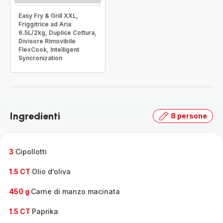
Easy Fry & Grill XXL,
Friggitrice ad Aria
6.5L/2kg, Duplice Cottura,
Divisore Rimovibile
FlexCook, Intelligent
Syncronization
Ingredienti
8 persone
3
Cipollotti
1.5 CT
Olio d’oliva
450 g
Carne di manzo macinata
1.5 CT
Paprika