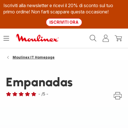
Iscriviti alla newsletter e ricevi il 20% di sconto sul tuo
primo ordine! Non farti scappare questa occasione!
ISCRIVITI ORA
Homepage
Apri
Il
Il
Moulinex
il
mio
mio
menù
account
carrel
Moulinex IT Homepage
Empanadas
-
/5
-
Recensione
di
cinque
stelle
(media)