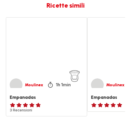
Ricette simili
Empanadas
Empanadas
1h 1min
Moulinex
Moulinex
Empanadas
Empanadas
ratings.4.7
3 Recensioni
ratings.NaN