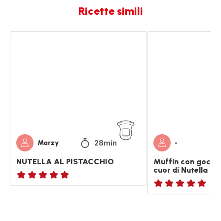
Ricette simili
NUTELLA
Muffin
AL
con
PISTACCHIO
gocce
al
cioccolato
e
cuor
di
Nutella
28min
Marzy
-
NUTELLA AL PISTACCHIO
Muffin con gocce 
cuor di Nutella
Recensione
ratings.NaN
di
cinque
stelle