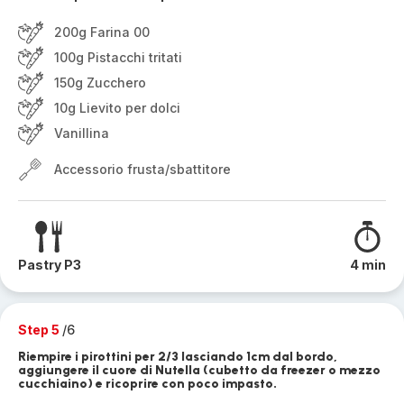
200g Farina 00
100g Pistacchi tritati
150g Zucchero
10g Lievito per dolci
Vanillina
Accessorio frusta/sbattitore
Pastry P3
4 min
Step 5
/6
Riempire i pirottini per 2/3 lasciando 1cm dal bordo,
aggiungere il cuore di Nutella (cubetto da freezer o mezzo
cucchiaino) e ricoprire con poco impasto.