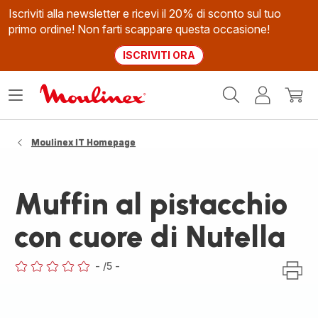
Iscriviti alla newsletter e ricevi il 20% di sconto sul tuo
primo ordine! Non farti scappare questa occasione!
ISCRIVITI ORA
Homepage
Apri
Il
Il
Moulinex
il
mio
mio
menù
account
carrel
Moulinex IT Homepage
Muffin al pistacchio
con cuore di Nutella
-
/5
-
ratings.0