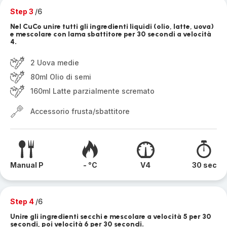
Step 3
/6
Nel CuCo unire tutti gli ingredienti liquidi (olio, latte, uova)
e mescolare con lama sbattitore per 30 secondi a velocità
4.
2 Uova medie
80ml Olio di semi
160ml Latte parzialmente scremato
Accessorio frusta/sbattitore
Manual P
- °C
V4
30 sec
Step 4
/6
Unire gli ingredienti secchi e mescolare a velocità 5 per 30
secondi, poi velocità 6 per 30 secondi.