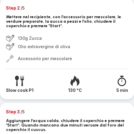
Step 2
/5
Mettere nel recipiente, con l’accessorio per mescolare, le
verdure preparate, la zucca a pezzi e l’olio, chiudere il
coperchio e premere "Start".
130g Zucca
Olio extravergine di oliva
Accessorio per mescolare
Slow cook P1
130 °C
5 min
Step 3
/5
Aggiungere l’acqua calda, chiudere il coperchio e premere
"Start". Quando mancano due minuti versare dal foro del
coperchio il cuscus.