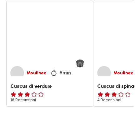
Cuscus
Cuscus
di
di
verdure
spinaci
5min
Moulinex
Moulinex
Cuscus di verdure
Cuscus di spinaci
ratings.2.8
16 Recensioni
ratings.3.2
4 Recensioni