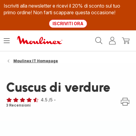
Iscriviti alla newsletter e ricevi il 20% di sconto sul tuo
primo ordine! Non farti scappare questa occasione!
ISCRIVITI ORA
Homepage
Apri
Il
Il
Moulinex
il
mio
mio
menù
account
carrel
Moulinex IT Homepage
Cuscus di verdure
4.5
/5
-
ratings.4.5
3 Recensioni