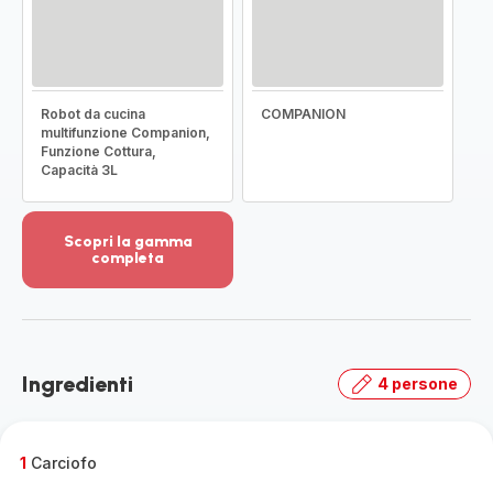
Robot da cucina
COMPANION
multifunzione Companion,
Funzione Cottura,
Capacità 3L
Scopri la gamma
completa
Visualizza
più
dettagli
-
Scopri
Ingredienti
4 persone
la
gamma
completa
-
1
Carciofo