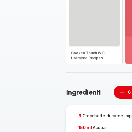
Vi
pi
de
Cookeo Touch WiFi
-
Unlimited Recipes
Sc
la
g
co
-
Ingredienti
6
Rimu
un
pers
6
Crocchette di carne im
150 ml
Acqua