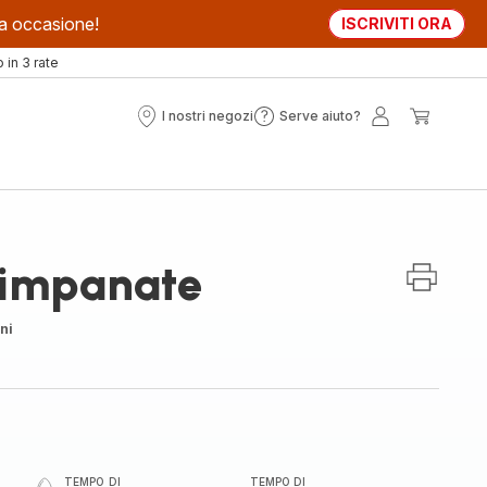
sta occasione!
ISCRIVITI ORA
in 3 rate
I nostri negozi
Serve aiuto?
I
Serve
Il
Il
nostri
aiuto?
mio
mio
negozi
account
carrell
 impanate
ni
TEMPO DI
TEMPO DI