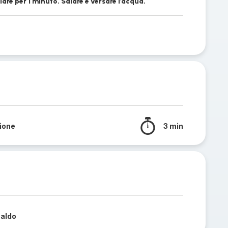
lare per 1 minuto. Salare e versare l'acqua.
sione
3 min
caldo