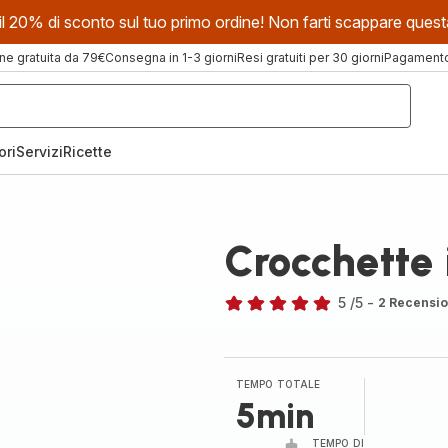
evi il 20% di sconto sul tuo primo ordine! Non farti scappare que
ne gratuita da 79€
Consegna in 1-3 giorni
Resi gratuiti per 30 giorni
Pagamento 
ori
Servizi
Ricette
Crocchette
5
/5
-
2 Recensio
Recensione
di
cinque
stelle
TEMPO TOTALE
(media)
5min
TEMPO DI