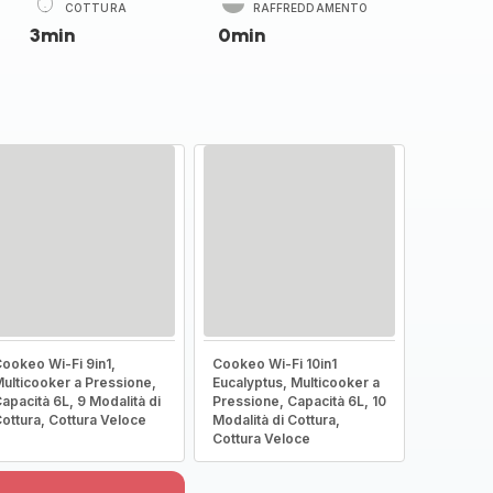
COTTURA
RAFFREDDAMENTO
3min
0min
ookeo Wi-Fi 9in1,
Cookeo Wi-Fi 10in1
ulticooker a Pressione,
Eucalyptus, Multicooker a
apacità 6L, 9 Modalità di
Pressione, Capacità 6L, 10
ottura, Cottura Veloce
Modalità di Cottura,
Cottura Veloce