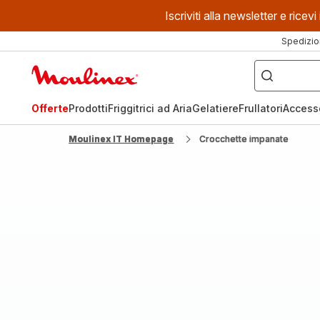
Iscriviti alla newsletter e ric
Spedizio
Cosa
stai
Homepage
cercando?
Moulinex
Offerte
Prodotti
Friggitrici ad Aria
Gelatiere
Frullatori
Access
Moulinex IT Homepage
Crocchette impanate