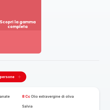
Scopri la gamma
completa
sualizza
ù
ttagli
opri
amma
mpleta
 persone
ovi
Aggiungi
un
one
persone
panate
8 Cc
Olio extravergine di oliva
Salvia