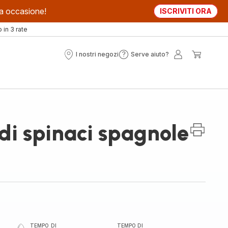
sta occasione!
ISCRIVITI ORA
in 3 rate
I nostri negozi
Serve aiuto?
I
Serve
Il
Il
nostri
aiuto?
mio
mio
negozi
account
carrell
di spinaci spagnole
TEMPO DI
TEMPO DI