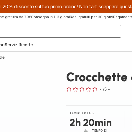
evi il 20% di sconto sul tuo primo ordine! Non farti scappare que
ne gratuita da 79€
Consegna in 1-3 giorni
Resi gratuiti per 30 giorni
Pagamento 
ori
Servizi
Ricette
ole
Crocchette 
-
/5
-
ratings.0
TEMPO TOTALE
2h 20min
TEMPO DI