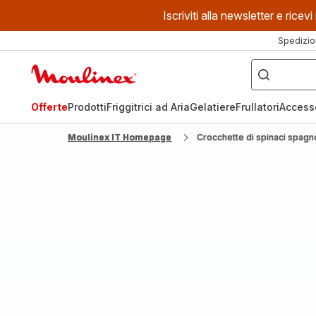
Iscriviti alla newsletter e ric
Spedizio
Cosa
stai
Homepage
cercando?
Moulinex
Offerte
Prodotti
Friggitrici ad Aria
Gelatiere
Frullatori
Access
Moulinex IT Homepage
Crocchette di spinaci spagn