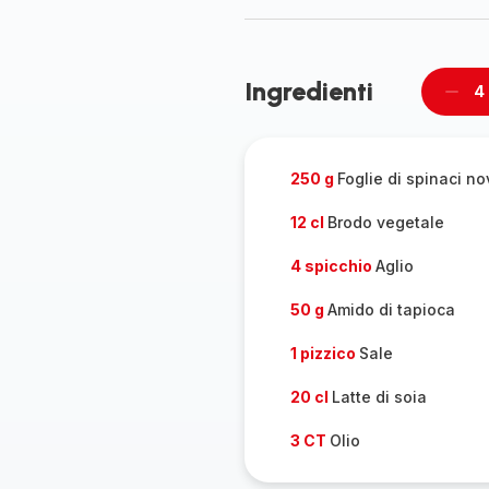
Ingredienti
4
Rimu
un
pers
250 g
Foglie di spinaci nov
12 cl
Brodo vegetale
4 spicchio
Aglio
50 g
Amido di tapioca
1 pizzico
Sale
20 cl
Latte di soia
3 CT
Olio