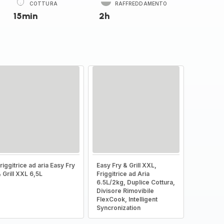
COTTURA
RAFFREDDAMENTO
15min
2h
riggitrice ad aria Easy Fry
Easy Fry & Grill XXL,
 Grill XXL 6,5L
Friggitrice ad Aria
6.5L/2kg, Duplice Cottura,
Divisore Rimovibile
FlexCook, Intelligent
Syncronization