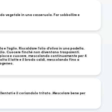
brodo vegetale in una casseruola. Far sobbollire e
la e l’aglio. Riscaldare l’olio d’oliva in una padella.
aglio. Cuocere finché non diventano trasparenti.
apioca e cuocere, mescolando continuamente per 4
lta il latte e il brodo caldi, mescolando fino a
ogeneo.
llentati e il coriandolo tritato. Mescolare bene per