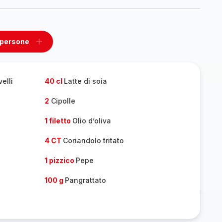
 persone
ovi
Aggiungi
un
one
persone
elli
40 cl
Latte di soia
2
Cipolle
1 filetto
Olio d’oliva
4 CT
Coriandolo tritato
1 pizzico
Pepe
100 g
Pangrattato