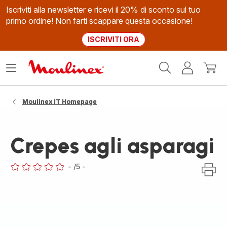
Iscriviti alla newsletter e ricevi il 20% di sconto sul tuo
primo ordine! Non farti scappare questa occasione!
ISCRIVITI ORA
Homepage
Apri
Il
Il
Moulinex
il
mio
mio
menù
account
carrel
Moulinex IT Homepage
Crepes agli asparagi
-
/5
-
ratings.0