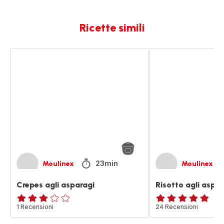
Ricette simili
Crepes
Risotto
agli
agli
asparagi
asparagi
23min
Moulinex
Moulinex
Crepes agli asparagi
Risotto agli aspar
Recensione
1 Recensioni
ratings.4.8
24 Recensioni
di