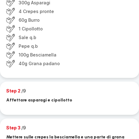
300g Asparagi
4 Crepes pronte
60g Burro
1 Cipollotto
Sale q.b
Pepe q.b
100g Besciamella
40g Grana padano
Step 2
/9
Affettare asparagi e cipollotto
Step 3
/9
Mettere sulle crepes la besciamella e una parte di grana