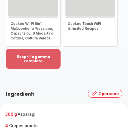
Cookeo Wi-Fi 9in1,
Cookeo Touch WiFi
Multicooker a Pressione,
Unlimited Recipes
Capacità 6L, 9 Modalità di
Cottura, Cottura Veloce
Scopri la gamma
completa
Visualizza
più
dettagli
-
Scopri
Ingredienti
2 persone
la
gamma
completa
-
300 g
Asparagi
4
Crepes pronte