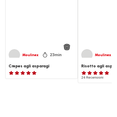
agli
agli
asparagi
asparagi
23min
Moulinex
Moulinex
Crepes agli asparagi
Risotto agli aspar
ratings.NaN
ratings.4.8
24 Recensioni