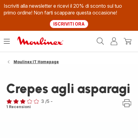
Iscriviti alla newsletter e ricevi il 20% di sconto sul tuo
primo ordine! Non farti scappare questa occasione!
ISCRIVITI ORA
Homepage
Apri
Il
Il
Moulinex
il
mio
mio
menù
account
carrel
Moulinex IT Homepage
Crepes agli asparagi
3
/5
-
Recensione
1 Recensioni
di
tre
stelle
(media)