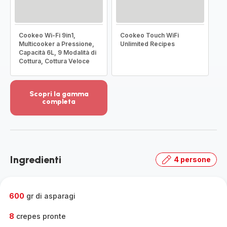
Cookeo Wi-Fi 9in1,
Cookeo Touch WiFi
Multicooker a Pressione,
Unlimited Recipes
Capacità 6L, 9 Modalità di
Cottura, Cottura Veloce
Scopri la gamma
completa
Visualizza
più
dettagli
-
Scopri
Ingredienti
4 persone
la
gamma
completa
-
600
gr di asparagi
8
crepes pronte