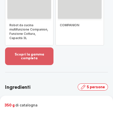
Robot da cucina
COMPANION
multifunzione Companion,
Funzione Cottura,
Capacità 3L
Scopri la gamma
completa
Visualizza
più
dettagli
-
Scopri
Ingredienti
5 persone
la
gamma
completa
-
350 g
di catalogna