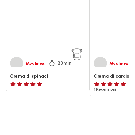
di
di
spinaci
carciofi
20min
Moulinex
Moulinex
Crema di spinaci
Crema di carciofi
ratings.NaN
Recensione
1 Recensioni
di
cinque
stelle
(media)