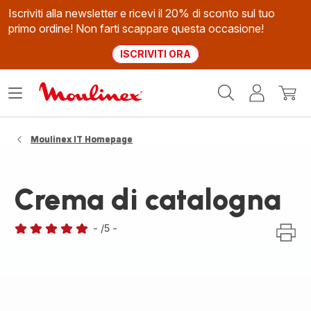
Iscriviti alla newsletter e ricevi il 20% di sconto sul tuo
primo ordine! Non farti scappare questa occasione!
ISCRIVITI ORA
Homepage
Apri
Il
Il
Moulinex
il
mio
mio
menù
account
carrel
Moulinex IT Homepage
Crema di catalogna
-
/5
-
Recensione
di
cinque
stelle
(media)