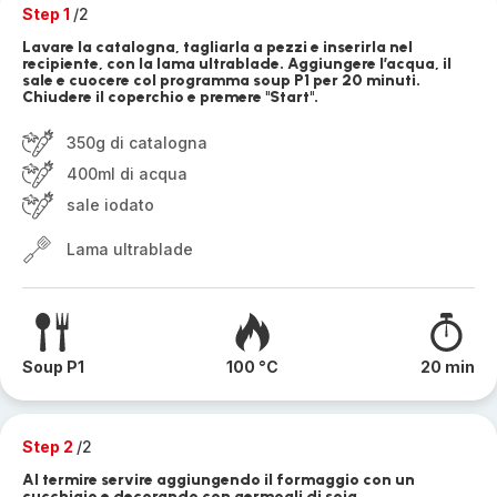
Step 1
/2
Lavare la catalogna, tagliarla a pezzi e inserirla nel
recipiente, con la lama ultrablade. Aggiungere l’acqua, il
sale e cuocere col programma soup P1 per 20 minuti.
Chiudere il coperchio e premere "Start".
350g di catalogna
400ml di acqua
sale iodato
Lama ultrablade
Soup P1
100 °C
20 min
Step 2
/2
Al termire servire aggiungendo il formaggio con un
cucchiaio e decorando con germogli di soia.