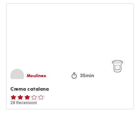
Crema
catalana
35min
Moulinex
Crema catalana
ratings.3.1
28 Recensioni