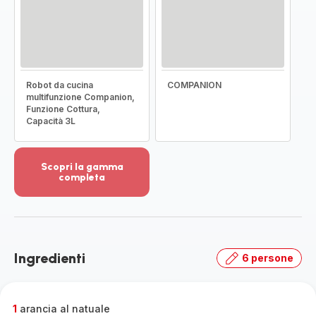
Robot da cucina
COMPANION
multifunzione Companion,
Funzione Cottura,
Capacità 3L
Scopri la gamma
completa
Visualizza
più
dettagli
-
Scopri
Ingredienti
6 persone
la
gamma
completa
-
1
arancia al natuale