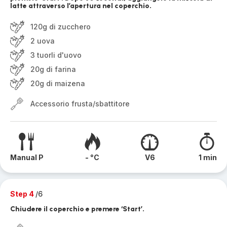
latte attraverso l’apertura nel coperchio.
120g di zucchero
2 uova
3 tuorli d'uovo
20g di farina
20g di maizena
Accessorio frusta/sbattitore
Manual P
- °C
V6
1 min
Step 4
/6
Chiudere il coperchio e premere ‘Start’.