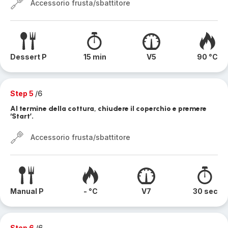
Accessorio frusta/sbattitore
Dessert P
15 min
V5
90 °C
Step 5
/6
Al termine della cottura, chiudere il coperchio e premere
‘Start’.
Accessorio frusta/sbattitore
Manual P
- °C
V7
30 sec
Step 6
/6