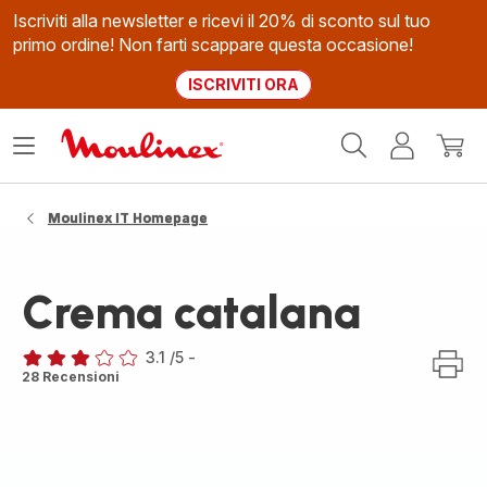
Iscriviti alla newsletter e ricevi il 20% di sconto sul tuo
primo ordine! Non farti scappare questa occasione!
ISCRIVITI ORA
Homepage
Apri
Il
Il
Moulinex
il
mio
mio
menù
account
carrel
Moulinex IT Homepage
Crema catalana
3.1
/5
-
ratings.3.1
28 Recensioni