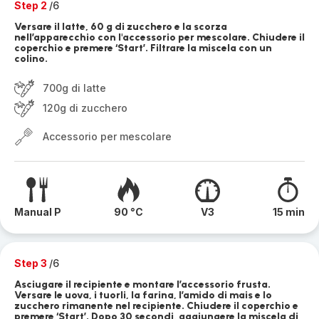
Step 2
/6
Versare il latte, 60 g di zucchero e la scorza
nell’apparecchio con l'accessorio per mescolare. Chiudere il
coperchio e premere ‘Start’. Filtrare la miscela con un
colino.
700g di latte
120g di zucchero
Accessorio per mescolare
Manual P
90 °C
V3
15 min
Step 3
/6
Asciugare il recipiente e montare l’accessorio frusta.
Versare le uova, i tuorli, la farina, l’amido di mais e lo
zucchero rimanente nel recipiente. Chiudere il coperchio e
premere ‘Start’. Dopo 30 secondi, aggiungere la miscela di